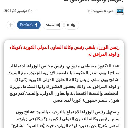
On
نوفمبر 20, 2024
By
Nagwa Ragab
Facebook
Share
0
رئيس الوزراء يلتقي رئيس وكالة التعاون الدولي الكورية (كويكا)
والوفد المرافق له
عقد الدكتور/ مصطفى مدبولي، رئيس مجلس الوزراء، اجتماعًا،
صباح اليوم، بمقر الحكومة بالعاصمة الإدارية الجديدة، مع السيد/
تشانج وون سام، رئيس وكالة التعاون الدولي الكورية (كويكا)،
والوفد المرافق له، وذلك بحضور الدكتورة/ رانيا المشاط، وزيرة
التخطيط والتنمية الاقتصادية والتعاون الدولي، والسيد/ كيم يونج
هيون، سفير جمهورية كوريا لدى مصر.
واستهل رئيس الوزراء الاجتماع بالترحيب بالسيد/ تشانج وون
سام، رئيس وكالة التعاون الدولي الكورية (كويكا) في زيارته
لمصر، مُعربًا عن تقديره لهذه الزيارة، حيث يُعد السيد/ “تشانج”