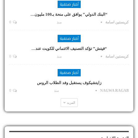
أخبار صحفية
“البنك الدولي” يوافق على منحة بـ100 مليون…
كريستين اسامة
منذ
0
أخبار صحفية
“فيتش” تؤكد التصنيف الائتماني للكويت عند…
كريستين اسامة
منذ
0
أخبار صحفية
زايتشيكوف يستقبل وفد الطلاب الروس
NAGWA RAGAB
منذ
0
المزيد