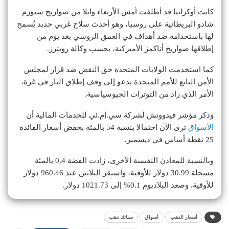
كانت أوكرانيا قد أطلقت أمس الأربعاء وابلا من صواريخ ستورم
شادو البريطانية على روسيا، وهو أحدث سلاح غربي جديد يُسمح
لها باستخدامه ضد أهداف في العمق الروسي بعد يوم من
إطلاقها صواريخ أتاكمز الأميركية، بحسب وكالة رويترز.
كما استخدمت الولايات المتحدة حق النقض ضد قرار لمجلس
الأمن التابع للأمم المتحدة يدعو إلى وقف إطلاق النار في غزة،
الأمر الذي زاد من التوترات الجيوسياسية.
وذكر مؤشر فيدووتش لشركة سي.إم.ئي للخدمات المالية أن
الأسواق
ترى الآن احتمالا بنسبة 54 بالمئة بخفض أسعار الفائدة
25 نقطة أساس في ديسمبر.
وبالنسبة للمعادن النفيسة الأخرى، زادت الفضة 0.4 بالمئة
مسجلة 30.99 دولار للأوقية، واستقر البلاتين عند 960.46 دولار
للأوقية. وصعد البلاديوم 0.1% إلى 1021.73 دولار.
أسعار الذهب
أسواق
سبائك ذهب