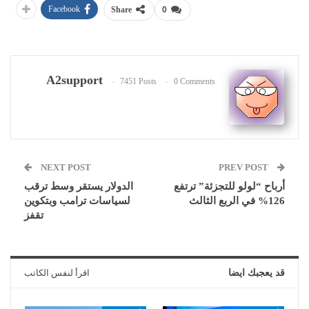
Facebook
Share
0
A2support
7451 Posts
0 Comments
NEXT POST
PREV POST
أرباح “لولو للتجزئة” ترتفع
الدولار يستقر وسط ترقب
126% في الربع الثالث
لسياسات ترامب وبتكوين
تقفز
قد يعجبك ايضا
اقرأ لنفس الكاتب