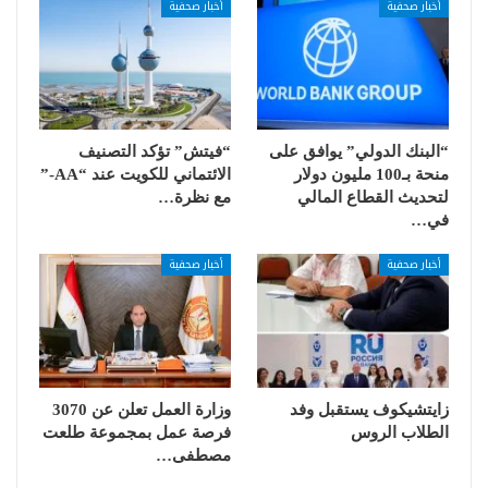
أخبار صحفية
أخبار صحفية
“البنك الدولي” يوافق على
“فيتش” تؤكد التصنيف
منحة بـ100 مليون دولار
الائتماني للكويت عند “AA-”
لتحديث القطاع المالي
مع نظرة…
في…
أخبار صحفية
أخبار صحفية
زايتشيكوف يستقبل وفد
وزارة العمل تعلن عن 3070
الطلاب الروس
فرصة عمل بمجموعة طلعت
مصطفى…