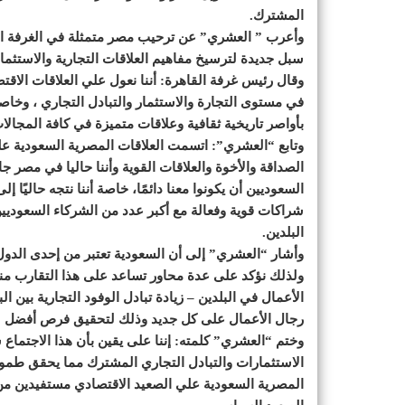
المشترك.
وأعرب ” العشري” عن ترحيب مصر متمثلة في الغرفة التج
سبل جديدة لترسيخ مفاهيم العلاقات التجارية والاستثمارية
وقال رئيس غرفة القاهرة: أننا نعول علي العلاقات الاقتص
في مستوى التجارة والاستثمار والتبادل التجاري ، وخاصة
بأواصر تاريخية ثقافية وعلاقات متميزة في كافة المجال
وتابع “العشري”: اتسمت العلاقات المصرية السعودية على 
الصداقة والأخوة والعلاقات القوية وأننا حاليا في مصر ج
السعوديين أن يكونوا معنا دائمًا، خاصة أننا نتجه حاليًا إ
شراكات قوية وفعالة مع أكبر عدد من الشركاء السعوديين
البلدين.
وأشار “العشري” إلى أن السعودية تعتبر من إحدى الدول
ولذلك نؤكد على عدة محاور تساعد على هذا التقارب منه
الأعمال في البلدين – زيادة تبادل الوفود التجارية بين 
رجال الأعمال على كل جديد وذلك لتحقيق فرص أفضل للن
وختم “العشري” كلمته: إننا على يقين بأن هذا الاجتماع س
الاستثمارات والتبادل التجاري المشترك مما يحقق طمو
المصرية السعودية علي الصعيد الاقتصادي مستفيدين من 