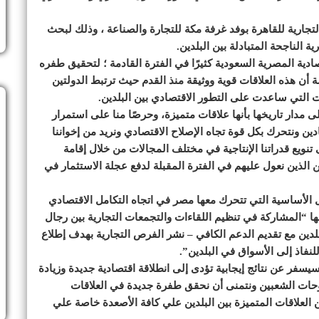
ارية للقاهرة بوفد غرفة مكة للتجارة والصناعة ، وذلك لبحث
 الناجحة المتبادلة بين البلدين.
ادية المصرية السعودية كثيرًا في الفترة القادمة ؛ لتحقيق طفره
 أن هذه العلاقات قوية ووثيقة منذ القدم حيث ترتبط الدولتين
ات التي ساعدت على التطور الاقتصادي بين البلدين.
مدار تاريخها بأنها علاقات متميزة، وحرصًا منا على استمرار
ادين ونتحرك بكل قوة تجاه الإصلاح الاقتصادي ونريد من إخواننا
لى تنويع قدراتنا الإنتاجية في مختلف المجالات من خلال إقامة
 الذين نعول عليهم في الفترة المقبلة لدفع عجلة الاستثمار في
 الأساسية التي تتحرك معها مصر في اتجاه التكامل الاقتصادي
ا “المشاركة في تنظيم اللقاءات والتجمعات التجارية بين رجال
البلدين مع تقديم الدعم الكافي – نشر الفرص التجارية بهدف إطلاع
فاذ إلى الأسواق في البلدين”.
يسفر عن نتائج إيجابية تؤدى إلى انطلاقة اقتصادية جديدة وزيادة
حات الشعبين ونتمنى أن نحقق طفرة جديدة في العلاقات
العلاقات المتميزة بين البلدين علي كافة الأصعدة خاصة علي