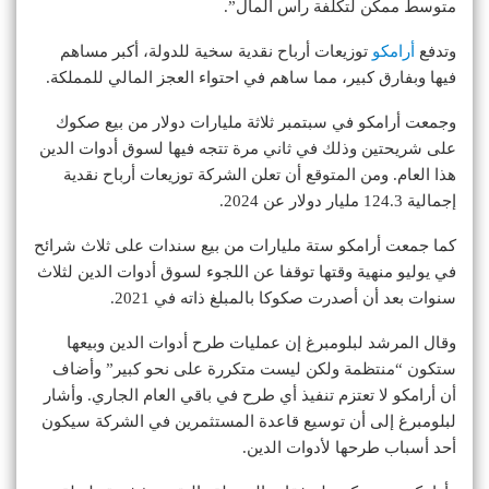
متوسط ممكن لتكلفة رأس المال”.
وتدفع
أرامكو
توزيعات أرباح نقدية سخية للدولة، أكبر مساهم
فيها وبفارق كبير، مما ساهم في احتواء العجز المالي للمملكة.
وجمعت أرامكو في سبتمبر ثلاثة مليارات دولار من بيع صكوك
على شريحتين وذلك في ثاني مرة تتجه فيها لسوق أدوات الدين
هذا العام. ومن المتوقع أن تعلن الشركة توزيعات أرباح نقدية
إجمالية 124.3 مليار دولار عن 2024.
كما جمعت أرامكو ستة مليارات من بيع سندات على ثلاث شرائح
في يوليو منهية وقتها توقفا عن اللجوء لسوق أدوات الدين لثلاث
سنوات بعد أن أصدرت صكوكا بالمبلغ ذاته في 2021.
وقال المرشد لبلومبرغ إن عمليات طرح أدوات الدين وبيعها
ستكون “منتظمة ولكن ليست متكررة على نحو كبير” وأضاف
أن أرامكو لا تعتزم تنفيذ أي طرح في باقي العام الجاري. وأشار
لبلومبرغ إلى أن توسيع قاعدة المستثمرين في الشركة سيكون
أحد أسباب طرحها لأدوات الدين.