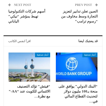
NEXT POST
PREV POST
الصين تعلن تدابير لتعزيز
أسهم شركات التكنولوجيا
التجارة وسط مخاوف من
تهبط بمؤشر “نيكي”
“رسوم ترامب”
الياباني
قد يعجبك ايضا
اقرأ لنفس الكاتب
أخبار صحفية
أخبار صحفية
“البنك الدولي” يوافق على
“فيتش” تؤكد التصنيف
منحة بـ100 مليون دولار
الائتماني للكويت عند “AA-”
لتحديث القطاع المالي
مع نظرة…
في…