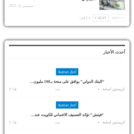
سبتمبر 22, 2025
1 od 2 |
NEXT
PREV
أحدث الأخبار
أخبار صحفية
“البنك الدولي” يوافق على منحة بـ100 مليون…
كريستين اسامة
منذ
0
أخبار صحفية
“فيتش” تؤكد التصنيف الائتماني للكويت عند…
كريستين اسامة
منذ
0