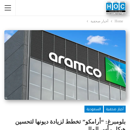
Home
أخبار صحفية
أخبار صحفية
السعودية
بلومبرغ: “أرامكو” تخطط لزيادة ديونها لتحسين
هيكل رأس المال