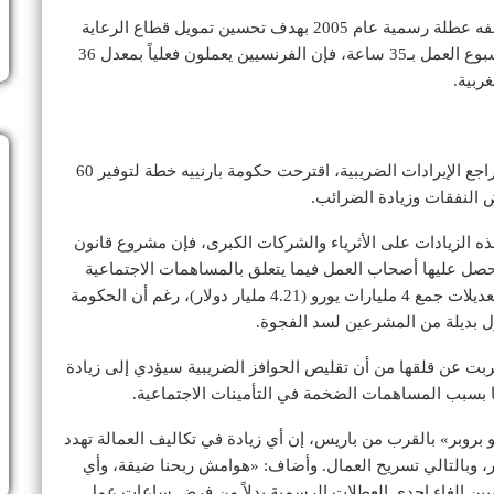
يُذكر أن فرنسا ألغت «يوم الاثنين من عيد العنصرة» بوصفه عطلة رسمية عام 2005 بهدف تحسين تمويل قطاع الرعاية
الصحية. وبينما تشتهر فرنسا بقانون العمل الذي يحدد أسبوع العمل بـ35 ساعة، فإن الفرنسيين يعملون فعلياً بمعدل 36
ربية.
بعد أن تجاوزت النفقات العامة التوقعات هذا العام، مع تراجع الإيرادات الضريبية، اقترحت حكومة بارنييه خطة لتوفير 60
ه الزيادات على الأثرياء والشركات الكبرى، فإن مشروع قانون
يحصل عليها أصحاب العمل فيما يتعلق بالمساهمات الاجتماعية
للعاملين ذوي الدخل المنخفض. وكان الهدف من هذه التعديلات جمع 4 مليارات يورو (4.21 مليار دولار)، رغم أن الحكومة
ل بديلة من المشرعين لسد الفجوة.
بت عن قلقها من أن تقليص الحوافز الضريبية سيؤدي إلى زيادة
با بسبب المساهمات الضخمة في التأمينات الاجتماعية.
 بروبر» بالقرب من باريس، إن أي زيادة في تكاليف العمالة تهدد
، وبالتالي تسريح العمال. وأضاف: «هوامش ربحنا ضيقة، وأي
ريبين إلغاء إحدى العطلات الرسمية بدلاً من فرض ساعات عمل