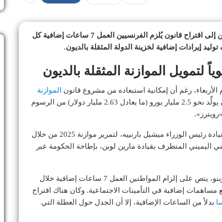
تواجه موازنة فرنسا الوطنية أزمة خانقة دفعت المشرعين إلى اقتراح قانون يُلزم الفرنسيين العمل 7 ساعات إضافية كل
وليد إيرادات إضافية لخزينة الدولة المثقلة بالديون.
اً لتمويل الموازنة المثقلة بالديون
الأربعاء، رغم أن إمكانية استبعاده من مشروع قانون
الموازنة
النهائي ما زالت قائمة. وإذا تم تنفيذ الاقتراح، سيُتوقع أن يولِّد نحو 2.5 مليار يورو (ما يعادل 2.63 مليار دولار) من الرسوم
رويترز».
تأتي هذه الخطوة في وقت يسعى فيه الائتلاف الحاكم بقيادة رئيس الوزراء ميشيل بارنييه، لتمرير موازنة 2025 من خلال
اليميني المتطرف بقيادة مارين لوبن، بإطاحة الحكومة عبر
الاقتراح الذي تقدمت به السيناتورة المعتدلة إليزابيث دوينو، ينص على إلزام المواطنين العمل 7 ساعات إضافية خلال
مساهمات إضافية في التأمينات الاجتماعية. وكان هناك اقتراح
ا
بدلاً من الساعات الإضافية، إلا أن الجدل حول العطلة التي