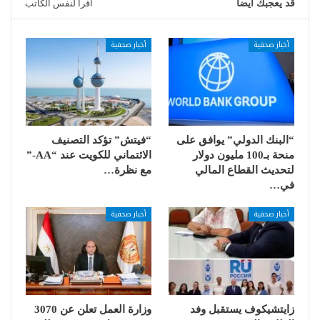
قد يعجبك ايضا
اقرأ لنفس الكاتب
أخبار صحفية
أخبار صحفية
“البنك الدولي” يوافق على
“فيتش” تؤكد التصنيف
منحة بـ100 مليون دولار
الائتماني للكويت عند “AA-”
لتحديث القطاع المالي
مع نظرة…
في…
أخبار صحفية
أخبار صحفية
زايتشيكوف يستقبل وفد
وزارة العمل تعلن عن 3070