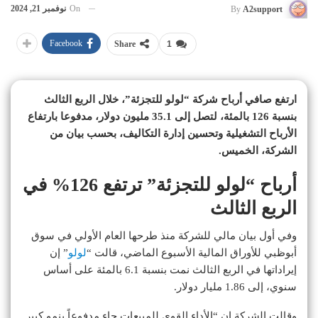
On
نوفمبر 21, 2024
By
A2support
Facebook
Share
1
ارتفع صافي أرباح شركة “لولو للتجزئة”، خلال الربع الثالث
بنسبة 126 بالمئة، لتصل إلى 35.1 مليون دولار، مدفوعا بارتفاع
الأرباح التشغيلية وتحسين إدارة التكاليف، بحسب بيان من
الشركة، الخميس.
أرباح “لولو للتجزئة” ترتفع 126% في
الربع الثالث
وفي أول بيان مالي للشركة منذ طرحها العام الأولي في سوق
أبوظبي للأوراق المالية الأسبوع الماضي، قالت “
لولو
” إن
إيراداتها في الربع الثالث نمت بنسبة 6.1 بالمئة على أساس
سنوي، إلى 1.86 مليار دولار.
وقالت الشركة إن “الأداء القوي للمبيعات جاء مدفوعاً بنمو كبير