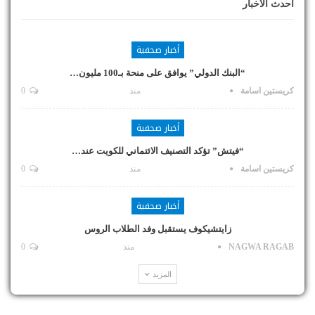
أحدث الأخبار
أخبار صحفية
“البنك الدولي” يوافق على منحة بـ100 مليون…
كريستين اسامة
منذ
0
أخبار صحفية
“فيتش” تؤكد التصنيف الائتماني للكويت عند…
كريستين اسامة
منذ
0
أخبار صحفية
زايتشيكوف يستقبل وفد الطلاب الروس
NAGWA RAGAB
منذ
0
المزيد