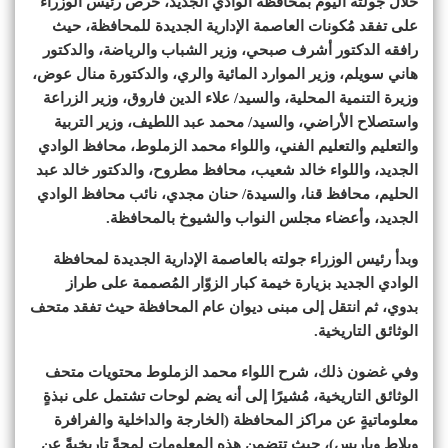
خلال جولته اليوم بمحافظة الوادي الجديد، حرص رئيس الوزراء
على تفقد مُكونات العاصمة الإدارية الجديدة للمحافظة، حيث
رافقه الدكتور أشرف صبحي، وزير الشباب والرياضة، والدكتور
هاني سويلم، وزير الموارد المائية والري، والدكتورة منال عوض،
وزيرة التنمية المحلية، والسيد/ علاء الدين فاروق، وزير الزراعة
واستصلاح الأراضي، والسيد/ محمد عبد اللطيف، وزير التربية
والتعليم والتعليم الفني، واللواء محمد الزملوط، محافظ الوادي
الجديد، واللواء خالد شعيب، محافظ مطروح، والدكتور خالد عبد
الحليم، محافظ قنا، والسيدة/ حنان مجدي، نائب محافظ الوادي
الجديد، وأعضاء مجلس النواب والشيوخ بالمحافظة.
وبدأ رئيس الوزراء جولته بالعاصمة الإدارية الجديدة لمحافظة
الوادي الجديد بزيارة خيمة كبار الزوّار المُصممة على طراز
بدوي، ثم انتقل إلى مبنى ديوان عام المحافظة حيث تفقد متحف
الوثائق التاريخية.
وفي غضون ذلك، شرح اللواء محمد الزملوط محتويات متحف
الوثائق التاريخية، مُشيرًا إلى أنه يضم لوحات تشتمل على نبذةٍ
معلوماتيةٍ عن مراكز المحافظة (الخارجة والداخلية والفرافرة
وبلاط وباريس)، حيث تتضمن هذه المعلومات لمحةً تاريخيةً عن