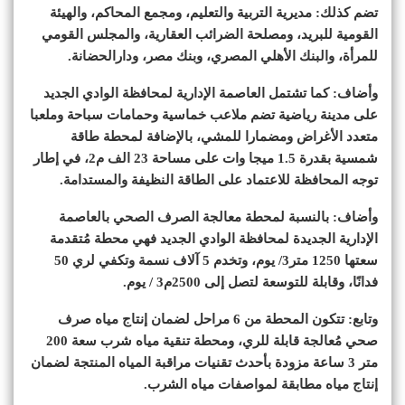
تضم كذلك: مديرية التربية والتعليم، ومجمع المحاكم، والهيئة
القومية للبريد، ومصلحة الضرائب العقارية، والمجلس القومي
للمرأة، والبنك الأهلي المصري، وبنك مصر، ودارالحضانة.
وأضاف: كما تشتمل العاصمة الإدارية لمحافظة الوادي الجديد
على مدينة رياضية تضم ملاعب خماسية وحمامات سباحة وملعبا
متعدد الأغراض ومضمارا للمشي، بالإضافة لمحطة طاقة
شمسية بقدرة 1.5 ميجا وات على مساحة 23 الف م2، في إطار
توجه المحافظة للاعتماد على الطاقة النظيفة والمستدامة.
وأضاف: بالنسبة لمحطة معالجة الصرف الصحي بالعاصمة
الإدارية الجديدة لمحافظة الوادي الجديد فهي محطة مُتقدمة
سعتها 1250 متر3/ يوم، وتخدم 5 آلاف نسمة وتكفي لري 50
فدانًا، وقابلة للتوسعة لتصل إلى 2500م3 / يوم.
وتابع: تتكون المحطة من 6 مراحل لضمان إنتاج مياه صرف
صحي مُعالجة قابلة للري، ومحطة تنقية مياه شرب سعة 200
متر 3 ساعة مزودة بأحدث تقنيات مراقبة المياه المنتجة لضمان
إنتاج مياه مطابقة لمواصفات مياه الشرب.