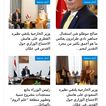
أخبار صحفية
أخبار صحفية
صالح موطلو شن استقبال
وزير الخارجية يلتقي نظيره
جماهير نادي طرابزون يعكس
القطري على هامش
ما هو أعمق بكثير من مجرد
الاجتماع الوزاري حول
التقدير لنجم…
القدس في عمّان
أخبار صحفية
أخبار صحفية
وزير الخارجية يلتقي نظيره
رئيس الوزراء يتابع
السعودي على هامش
مستجدات مشروع تنمية
الاجتماع الوزاري حول
وتطوير منطقة “علم الروم”
القدس في عمّان
بالساحل…