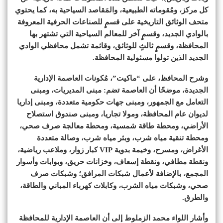
كل مركز، ومُقوماته الطبيعية، والمَقاصد السياحية به، كما يحتوي
متحف الوثائق التاريخية على قسمٍ للصناعات الحرفية المعروفة
بالوادي الجديد، وقسمٍ آخر للمعالم السياحية التي تشتهر بها
المحافظة، وقسمٍ ثالثٍ للوثائق، وقائمة تشمل محافظي الوادي
الجديد الذين تولوا مسئولية المحافظة.
وشرح المحافظ، على “ماكيت”، مُكونات العاصمة الإدارية
الجديدة، موضحًا أن العاصمة تضم: مبنى المديريات، ومبنى
التعامل مع الجمهور، ومبنى جهات حكومية متعددة، ومبنى إداريا
لديوان عام المحافظة، ومولا تجاريا، ومبنى صندوق استصلاح
الأراضي، ومحطة طاقة شمسية، ومحطة معالجة صرف صحي،
ومحطة تنقية مياه شرب، وبئر مياه شرب، وصالة متعددة
الأغراض، ومسرح، وخيمة بدوية VIP كبار زوار، وملاعب رياضية،
ونقطة مطافي، ونقطة إسعاف، وخزانات حريق، وبوابات وأسوار
المجمع، بالإضافة لأعمال شبكات المرافق؛ وشبكات صرف
صحي، وشبكات مياه الشرب، وكابلات كهرباء المباني والطاقة،
والطرق.
وأشار اللواء محمد الزملوط إلى أن العاصمة الإدارية للمحافظة