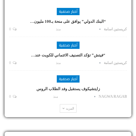
أخبار صحفية
“البنك الدولي” يوافق على منحة بـ100 مليون…
كريستين اسامة
منذ
0
أخبار صحفية
“فيتش” تؤكد التصنيف الائتماني للكويت عند…
كريستين اسامة
منذ
0
أخبار صحفية
زايتشيكوف يستقبل وفد الطلاب الروس
NAGWA RAGAB
منذ
0
المزيد