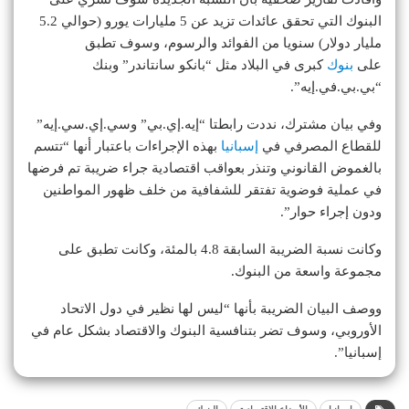
البنوك التي تحقق عائدات تزيد عن 5 مليارات يورو (حوالي 5.2
مليار دولار) سنويا من الفوائد والرسوم، وسوف تطبق
على
بنوك
كبرى في البلاد مثل “بانكو سانتاندر” وبنك
“بي.بي.في.إيه”.
وفي بيان مشترك، نددت رابطتا “إيه.إي.بي” وسي.إي.سي.إيه”
للقطاع المصرفي في
إسبانيا
بهذه الإجراءات باعتبار أنها “تتسم
بالغموض القانوني وتنذر بعواقب اقتصادية جراء ضريبة تم فرضها
في عملية فوضوية تفتقر للشفافية من خلف ظهور المواطنين
ودون إجراء حوار”.
وكانت نسبة الضريبة السابقة 4.8 بالمئة، وكانت تطبق على
مجموعة واسعة من البنوك.
ووصف البيان الضريبة بأنها “ليس لها نظير في دول الاتحاد
الأوروبي، وسوف تضر بتنافسية البنوك والاقتصاد بشكل عام في
إسبانيا”.