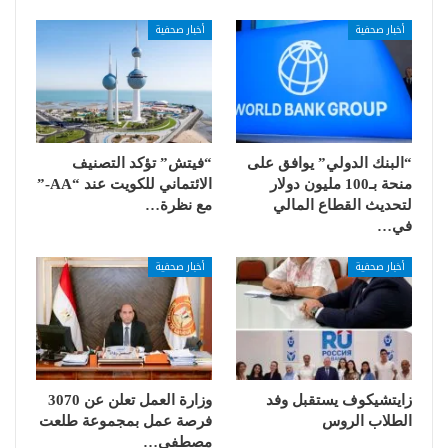
أخبار صحفية
أخبار صحفية
“البنك الدولي” يوافق على
“فيتش” تؤكد التصنيف
منحة بـ100 مليون دولار
الائتماني للكويت عند “AA-”
لتحديث القطاع المالي
مع نظرة…
في…
أخبار صحفية
أخبار صحفية
زايتشيكوف يستقبل وفد
وزارة العمل تعلن عن 3070
الطلاب الروس
فرصة عمل بمجموعة طلعت
مصطفى…