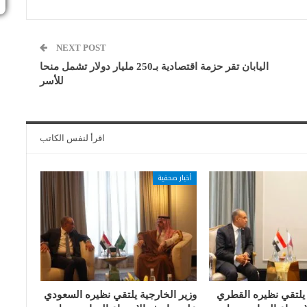
NEXT POST
اليابان تقر حزمة اقتصادية بـ250 مليار دولار تشمل منحا
للأسر
اقرأ لنفس الكاتب
أخبار صحفية
 يلتقي نظيره القطري
وزير الخارجية يلتقي نظيره السعودي