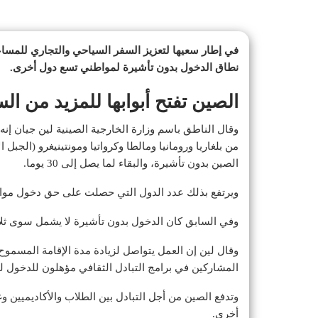
في إطار سعيها لتعزيز السفر السياحي والتجاري للمساع
نطاق الدخول بدون تأشيرة لمواطني تسع دول أخرى.
الصين تفتح أبوابها للمزيد من ال
وقال الناطق باسم وزارة الخارجية الصينية لين جيان إنه اعتبارا من 30 نو
من بلغاريا ورومانيا ومالطا وكرواتيا ومونتينيغرو (الجبل 
الصين بدون تأشيرة، والبقاء لما يصل إلى 30 يوما.
ويرتفع بذلك عدد الدول التي حصلت على حق دخول موا
وفي السابق كان الدخول بدون تأشيرة لا يشمل سوى ثلاث د
المشاركين في برامج التبادل الثقافي مؤهلون للدخول لل
وتدفع الصين من أجل التبادل بين الطلاب والأكاديميين وغ
أخرى.