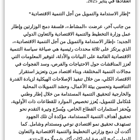
انعقادها في يناير 2025.
*إطار الاستدامة والتمويل من أجل التنمية الاقتصادية*
من جانب آخر، عرضت «المشاط»، فلسفة دمج الوزارتين وإطار
عمل وزارة التخطيط والتنمية الاقتصادية والتعاون الدولي
الجديد؛ «إطار الاستدامة والتمويل من أجل التنمية الاقتصادية»،
الذي يرتكز على ثلاثة محددات رئيسية هي صياغة سياسة التنمية
الاقتصادية القائمة على البيانات والأدلة، لتوفير المعلومات التي
تُعزز المناقشات حول الاحتياجات والفرص، وسد الفجوات في
مجالات التنمية المختلفة، وبناء اقتصاد مرن وتعزيز استقرار
الاقتصاد الكلي، من خلال تنفيذ الإصلاحات الهيكلية لزيادة القدرة
التنافسية وتحسين بيئة الأعمال، وحشد التمويلات المحلية
والخارجية لتحقيق التنمية المستدامة من خلال إطار وطني
مُتكامل للتمويل، يُعزز تخصيص الموارد للقطاعات ذات الأولوية،
ويُحفز استثمارات القطاع الخاص، ويُسرّع وتيرة التقدم نحو
تحقيق أهداف التنمية المستدامة، مؤكدة أن تلك الجهود
تستهدف تحقيق نمو اقتصادي نوعي ومستدام وشامل. كما
أكدت أن دمج وزارتي التخطيط والتنمية الاقتصادية والتعاون
الدولي، يُتيح الفرصة لشراكات أكثر شمولًا مع المنتدى