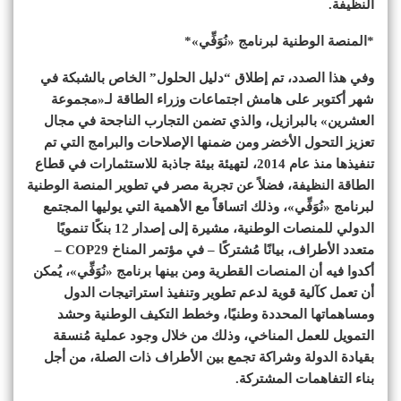
النظيفة.
*المنصة الوطنية لبرنامج «نُوَفِّي»*
وفي هذا الصدد، تم إطلاق “دليل الحلول” الخاص بالشبكة في
شهر أكتوبر على هامش اجتماعات وزراء الطاقة لـ«مجموعة
العشرين‬» بالبرازيل، والذي تضمن التجارب الناجحة في مجال
تعزيز التحول الأخضر ومن ضمنها الإصلاحات والبرامج التي تم
تنفيذها منذ عام 2014، لتهيئة بيئة جاذبة للاستثمارات في قطاع
الطاقة النظيفة، فضلاً عن تجربة مصر في تطوير المنصة الوطنية
لبرنامج «نُوَفِّي»، وذلك اتساقاً مع الأهمية التي يوليها المجتمع
الدولي للمنصات الوطنية، مشيرة إلى إصدار 12 بنكًا تنمويًا
متعدد الأطراف، بيانًا مُشتركًا – في مؤتمر المناخ COP29 –
أكدوا فيه أن المنصات القطرية ومن بينها برنامج «نُوَفِّي»، يُمكن
أن تعمل كآلية قوية لدعم تطوير وتنفيذ استراتيجات الدول
ومساهماتها المحددة وطنيًا، وخطط التكيف الوطنية وحشد
التمويل للعمل المناخي، وذلك من خلال وجود عملية مُنسقة
بقيادة الدولة وشراكة تجمع بين الأطراف ذات الصلة، من أجل
بناء التفاهمات المشتركة.