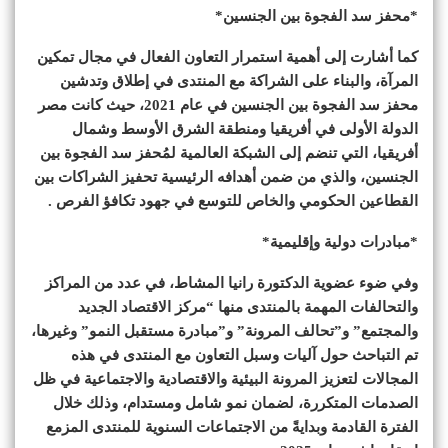
*محفز سد الفجوة بين الجنسين*
كما أشارت إلى أهمية استمرار التعاون الفعال في مجال تمكين
المرآة، والبناء على الشراكة مع المنتدى في إطلاق وتدشين
محفز سد الفجوة بين الجنسين في عام 2021، حيث كانت مصر
الدولة الأولى في أفريقيا ومنطقة الشرق الأوسط وشمال
أفريقيا، التي تنضم إلى الشبكة العالمية لمُحفز سد الفجوة بين
الجنسين، والذي من ضمن أهدافه الرئيسية تحفيز الشراكات بين
القطاعين الحكومي والخاص للتوسع في جهود تكافؤ الفرص .
*مبادرات دولية وإقليمية*
وفي ضوء عضوية الدكتورة رانيا المشاط، في عدد من المراكز
والتحالفات المهمة بالمنتدى منها “مركز الاقتصاد الجديد
والمجتمع” و”تحالف المرونة” و”مبادرة مستقبل النمو” وغيرها،
تم التباحث حول آليات وسبل التعاون مع المنتدى في هذه
المجالات لتعزيز المرونة البيئية والاقتصادية والاجتماعية في ظل
الصدمات المتكررة، لضمان نمو شامل ومستدام، وذلك خلال
الفترة القادمة وبدايةً من الاجتماعات السنوية للمنتدى المزمع