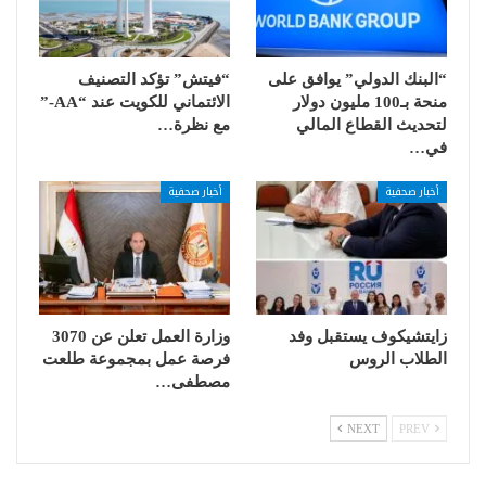
“البنك الدولي” يوافق على
“فيتش” تؤكد التصنيف
منحة بـ100 مليون دولار
الائتماني للكويت عند “AA-”
لتحديث القطاع المالي
مع نظرة…
في…
أخبار صحفية
أخبار صحفية
زايتشيكوف يستقبل وفد
وزارة العمل تعلن عن 3070
الطلاب الروس
فرصة عمل بمجموعة طلعت
مصطفى…
NEXT
PREV