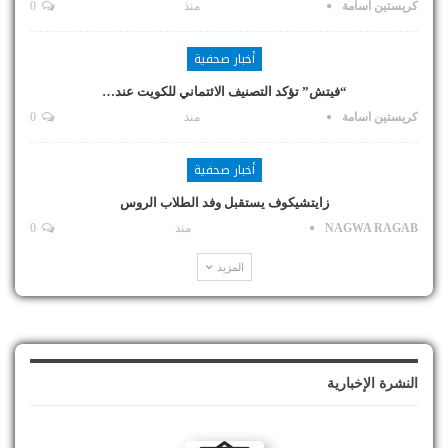
كريستين اسامة
منذ
0
أخبار صحفية
“فيتش” تؤكد التصنيف الائتماني للكويت عند…
كريستين اسامة
منذ
0
أخبار صحفية
زايتشيكوف يستقبل وفد الطلاب الروس
NAGWA RAGAB
منذ
0
المزيد
النشرة الإخبارية