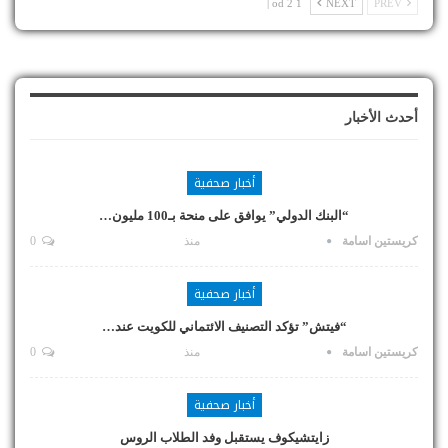
1 od 2 |
NEXT
PREV
أحدث الأخبار
أخبار صحفية
“البنك الدولي” يوافق على منحة بـ100 مليون…
كريستين اسامة
منذ
0
أخبار صحفية
“فيتش” تؤكد التصنيف الائتماني للكويت عند…
كريستين اسامة
منذ
0
أخبار صحفية
زايتشيكوف يستقبل وفد الطلاب الروس