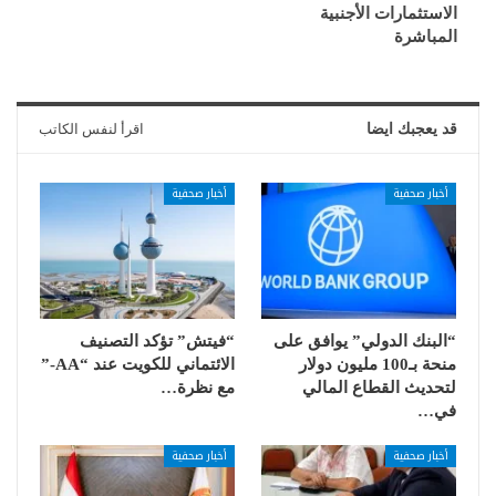
الاستثمارات الأجنبية
المباشرة
قد يعجبك ايضا
اقرأ لنفس الكاتب
أخبار صحفية
أخبار صحفية
“البنك الدولي” يوافق على
“فيتش” تؤكد التصنيف
منحة بـ100 مليون دولار
الائتماني للكويت عند “AA-”
لتحديث القطاع المالي
مع نظرة…
في…
أخبار صحفية
أخبار صحفية