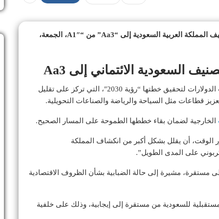
أعلنت وكالة “موديز” للتصنيف الائتماني أنها رفعت تصنيف المملكة العربية السعودية إلى “Aa3” من “A1″، الجمعة،
ف السعودية الائتماني إلى Aa3
وتستثمر المملكة، أكبر مصدر للنفط في العالم، مليارات الدولارات لتحقيق خطتها “رؤية 2030″، التي تركز على تقليل
تعزيز قطاعات مثل السياحة والرياضة والصناعات التحويلية.
الخارجية لضمان بقاء خططها الطموحة على المسار الصحيح.
ر الوقت، أن يقلل بشكل أكبر من انكشاف المملكة
بوني على المدى الطويل”.
 إلى مستقرة، مشيرة إلى حالة الضبابية بشأن الظروف الاقتصادية
مستقبلية للسعودية من مستقرة إلى إيجابية، وذلك على خلفية