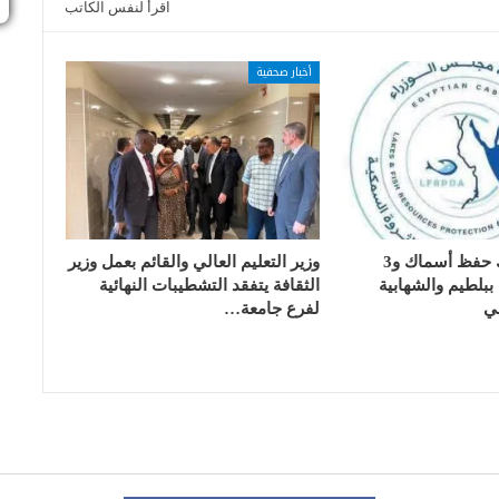
اقرأ لنفس الكاتب
أخبار صحفية
تسليم 17 تانك حفظ أسماك و3
وزير التعليم العالي والقائم بعمل وزير
بلطيم والشهابية
الثقافة يتفقد التشطيبات النهائية
ي
لفرع جامعة…