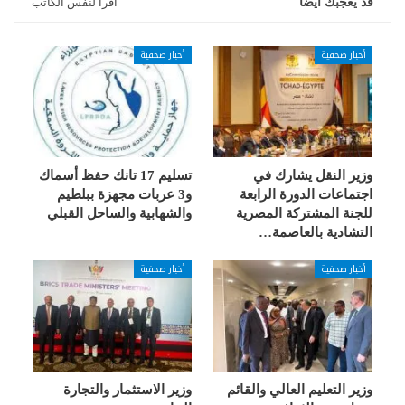
قد يعجبك ايضا
اقرأ لنفس الكاتب
أخبار صحفية
أخبار صحفية
وزير النقل يشارك في
تسليم 17 تانك حفظ أسماك
اجتماعات الدورة الرابعة
و3 عربات مجهزة ببلطيم
للجنة المشتركة المصرية
والشهابية والساحل القبلي
التشادية بالعاصمة…
أخبار صحفية
أخبار صحفية
وزير التعليم العالي والقائم
وزير الاستثمار والتجارة