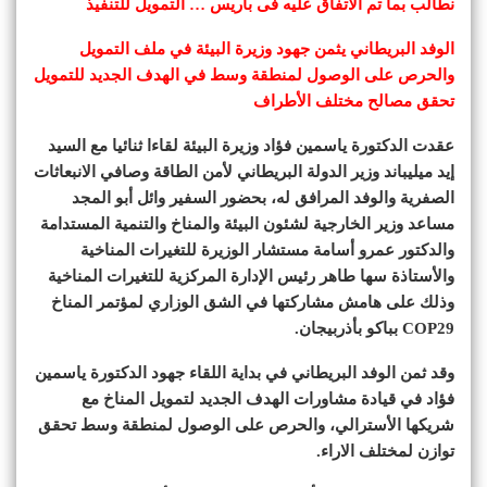
نطالب بما تم الاتفاق عليه فى باريس … التمويل للتنفيذ
الوفد البريطاني يثمن جهود وزيرة البيئة في ملف التمويل
والحرص على الوصول لمنطقة وسط في الهدف الجديد للتمويل
تحقق مصالح مختلف الأطراف
عقدت الدكتورة ياسمين فؤاد وزيرة البيئة لقاءا ثنائيا مع السيد
إيد ميليباند وزير الدولة البريطاني لأمن الطاقة وصافي الانبعاثات
الصفرية والوفد المرافق له، بحضور السفير وائل أبو المجد
مساعد وزير الخارجية لشئون البيئة والمناخ والتنمية المستدامة
والدكتور عمرو أسامة مستشار الوزيرة للتغيرات المناخية
والأستاذة سها طاهر رئيس الإدارة المركزية للتغيرات المناخية
وذلك على هامش مشاركتها في الشق الوزاري لمؤتمر المناخ
COP29 بباكو بأذربيجان.
وقد ثمن الوفد البريطاني في بداية اللقاء جهود الدكتورة ياسمين
فؤاد في قيادة مشاورات الهدف الجديد لتمويل المناخ مع
شريكها الأسترالي، والحرص على الوصول لمنطقة وسط تحقق
توازن لمختلف الاراء.