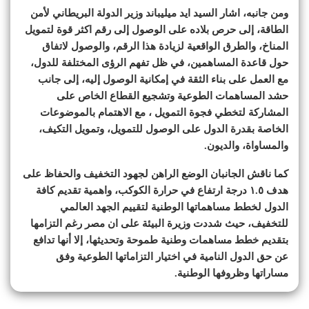
ومن جانبه، اشار السيد ايد ميليباند وزير الدولة البريطاني لأمن
الطاقة، إلى حرص بلاده على الوصول إلى رقم اكثر قوة لتمويل
المناخ، والطرق الواقعية لزيادة هذا الرقم، والوصول لاتفاق
حول قاعدة المساهمين، في ظل تفهم الرؤى المختلفة للدول،
مع العمل على بناء الثقة في إمكانية الوصول إليه، إلى جانب
حشد المساهمات الطوعية وتشجيع القطاع الخاص على
المشاركة لتخطي فجوة التمويل ، مع الاهتمام بالموضوعات
الخاصة بقدرة الدول على الوصول للتمويل، وتمويل التكيف،
والمساواة، والديون.
كما ناقش الجانبان الوضع الراهن لجهود التخفيف والحفاظ على
هدف ١.٥ درجة ارتفاع في حرارة الكوكب، واهمية تقديم كافة
الدول لخطط مساهماتها الوطنية لتقييم الجهد العالمي
للتخفيف، حيث شددت وزيرة البيئة على ان مصر رغم التزامها
بتقديم خطط مساهمات وطنية طموحة وتحديثها، إلا أنها تدافع
عن حق الدول النامية في اختيار التزاماتها الطوعية وفق
مساراتها وظروفها الوطنية.