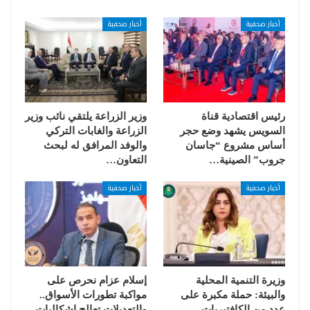
أخبار صحفية
أخبار صحفية
رئيس اقتصادية قناة
وزير الزراعة يلتقي نائب وزير
السويس يشهد وضع حجر
الزراعة والغابات التركي
أساس مشروع “جاسان
والوفد المرافق له لبحث
جروب” الصينية…
التعاون…
أخبار صحفية
أخبار صحفية
وزيرة التنمية المحلية
إسلام عزام نحرص على
والبيئة: حملة مكبرة على
مواكبة تطورات الأسواق..
عدد من الكافتيريات
والتعديلات تعالج إشكاليات