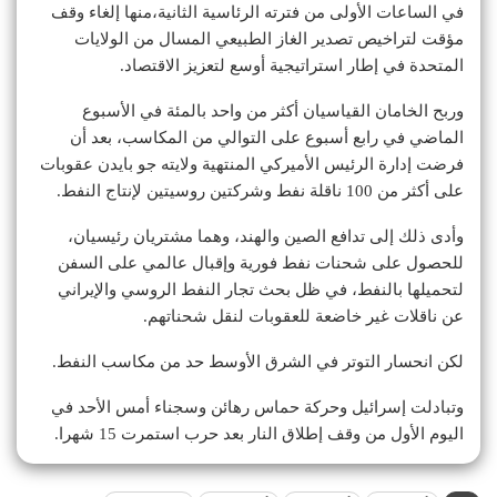
في الساعات الأولى من فترته الرئاسية الثانية،منها إلغاء وقف
مؤقت لتراخيص تصدير الغاز الطبيعي المسال من الولايات
المتحدة في إطار استراتيجية أوسع لتعزيز الاقتصاد.
وربح الخامان القياسيان أكثر من واحد بالمئة في الأسبوع
الماضي في رابع أسبوع على التوالي من المكاسب، بعد أن
فرضت إدارة الرئيس الأميركي المنتهية ولايته جو بايدن عقوبات
على أكثر من 100 ناقلة نفط وشركتين روسيتين لإنتاج النفط.
وأدى ذلك إلى تدافع الصين والهند، وهما مشتريان رئيسيان،
للحصول على شحنات نفط فورية وإقبال عالمي على السفن
لتحميلها بالنفط، في ظل بحث تجار النفط الروسي والإيراني
عن ناقلات غير خاضعة للعقوبات لنقل شحناتهم.
لكن انحسار التوتر في الشرق الأوسط حد من مكاسب النفط.
وتبادلت إسرائيل وحركة حماس رهائن وسجناء أمس الأحد في
اليوم الأول من وقف إطلاق النار بعد حرب استمرت 15 شهرا.