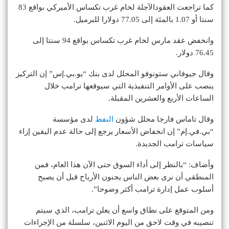
كما تراجعت العقودالآجلة لخام غرب تكساس الأميركي بواقع 83
سنتا أو 1.07 بالمئة إلى 77.05 دولارا للبرميل.
وانخفض عقد مارس لخام غرب تكساس بواقع 94 سنتا إلى
76.45 دولار.
وقال جيوفاني ستونوفو المحلل لدى بنك “يو.بي.إس” إن التركيز
ينصب على الأوامر التنفيذية التي سيوقعها ترامب خلال
الساعات الأربع والعشرين المقبلة.
وقال تاماس فارجا محلل شؤون
النفط
لدى مؤسسة
“بي.في.إم” إن انخفاض الأسعار يرجع إلى حالة عدم اليقين إزاء
سياسات ترامب الجديدة.
وأضاف: “بالنظر إلى أداء السوق حتى الآن هذا العام، فمن
المنطقي أن نرى بعض الناس يجنون الأرباح قبل أن يصبح
أسلوب عمل إدارة ترامب أكثر وضوحا”.
ومن المتوقع على نطاق واسع أن يعلن ترامب، الذي سيتم
تنصيبه في وقت لاحق من اليوم الاثنين، سلسلة من الإجراءات