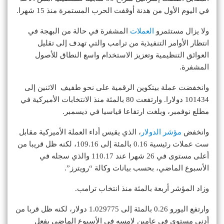
في اليوم الأول من هدنة أوقفت الحرب المستمرة منذ 15 شهرا.
ولا يزال مستثمرو
العملات
المشفرة في حالة من البهجة في
انتظار الأوامر التنفيذية من ترامب والتي تهدف إلى تقليل
العوائق التنظيمية وتعزيز الاستخدام واسع النطاق للأصول
المشفرة.
وانخفضت عملة بيتكوين الرقمية على نحو طفيف الاثنين إلى
101434 دولارا. وارتفعت 80 بالمئة منذ الانتخابات الأميركية في
مطلع نوفمبر، وبلغت ارتفاعا قياسيا في ديسمبر.
وانخفض
مؤشر الدولار
، الذي يقيس أداء العملة الأميركية مقابل
ست عملات رئيسية 0.16 بالمئة إلى 109.16، لكنه ظل قريبا من
أعلى مستوى في 26 شهرا عند 110.17 والذي سجله في
الأسبوع الماضي، بحسب بيانات وكالة “رويترز”.
وزاد المؤشر أربعة بالمئة منذ انتخاب ترامب.
وارتفع اليورو 0.26 بالمئة إلى 1.029775 دولار، لكنه ظل قربا من
أدنى مستوى في عامين لامسه في الأسبوع الماضي بفعل