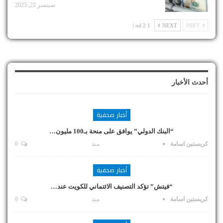
سبتمبر 22, 2025
1 od 2 |
NEXT
PREV
أحدث الأخبار
أخبار صحفية
“البنك الدولي” يوافق على منحة بـ100 مليون…
كريستين اسامة
منذ
0
أخبار صحفية
“فيتش” تؤكد التصنيف الائتماني للكويت عند…
كريستين اسامة
منذ
0