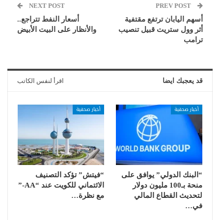
NEXT POST
PREV POST
أسهم اليابان ترتفع مقتفية
أسعار النفط تتراجع..
أثر وول ستريت قبيل تنصيب
والأنظار على البيت الأبيض
ترامب
قد يعجبك ايضا
اقرأ لنفس الكاتب
أخبار صحفية
أخبار صحفية
“البنك الدولي” يوافق على
“فيتش” تؤكد التصنيف
منحة بـ100 مليون دولار
الائتماني للكويت عند “AA-”
لتحديث القطاع المالي
مع نظرة…
في…