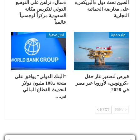
الصين تحث دول «البريكس»
«سال» تراهن على التوسع
على معارضة الحمائية
الدولي لتكريس مكانة
التجارية
السعودية مركزاً لوجستياً
عالمياً
أخبار صحفية
أخبار صحفية
قبرص لتصدير غاز حقل
“البنك الدولي” يوافق على
«كرونوس» لأوروبا عبر مصر
منحة بـ100 مليون دولار
في 2028
لتحديث القطاع المالي
في…
NEXT
PREV