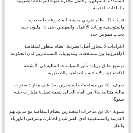
المسددة للممولين.. وحلول محفزة لإنهاء النزاعات الضريبية
بالملفات القديمة
قريبًا جدًا.. نظام ضريبي مبسط للمشروعات الصغيرة
والمتوسطة وريادة الأعمال والمهنيين حتى ١٥ مليون جنيه
يجذب ممولين جدد
الغرامات لا تتجاوز أصل الضريبة.. نظام متطور للمقاصة
الإلكترونية بين مستحقات ومديونيات المستثمرين لدى الحكومة
توسيع نطاق وزيادة تأثير السياسات المالية فى الأنشطة
الاقتصادية والإنتاجية والصناعية والتصديرية
صرف ٥٠٪ من مستحقات المصدرين نقدًا على مدار ٤ سنوات
مالية متتالية بدءًا من العام الحالى بقيمة تصل ٨ مليارات جنيه
سنويًا
تسوية ٥٠٪ من متأخرات المصدرين بنظام المقاصة مع مديوناتهم
القديمة والمستقبلية لدى الضرائب والجمارك وشركتى الكهرباء
والغاز