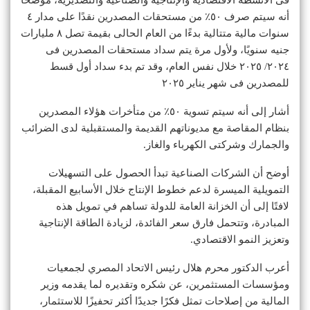
أنه سيتم صرف ٥٠٪ من مستحقات المصدرين نقدًا على مدار ٤
سنوات مالية متتالية بدءًا من العام الحالى بقيمة تصل ٨ مليارات
جنيه سنويًا، ولأول مرة يتم سداد مستحقات المصدرين فى
٢٠٢٤/ ٢٠٢٥ خلال نفس العام، وقد تم بدء سداد أول قسط
للمصدرين فى شهر يناير ٢٠٢٥
أشار إلى أنه سيتم تسوية ٥٠٪ من متأخرات هؤلاء المصدرين
بنظام المقاصة مع مديوناتهم القديمة والمستقبلية لدى الضرائب
والجمارك وشركتى الكهرباء والغاز.
أوضح أن الشركات الصناعية تبدأ الحصول على التسهيلات
التمويلية الميسرة لدعم خطوط الإنتاج خلال الأسابيع المقبلة،
لافتًا إلى أن الخزانة العامة للدولة تساهم في تمويل هذه
المبادرة، وتتحمل فارق سعر الفائدة، لزيادة الطاقة الإنتاجية
وتعزيز النمو الاقتصادي.
أعرب الدكتور محرم هلال رئيس الاتحاد المصري لجمعيات
ومؤسسات المستثمرين، عن شكره وتقديره لما يقدمه وزير
المالية من إصلاحات تمثل فكرًا جديدًا أكثر تحفيزًا للاستثمار،