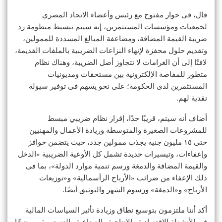
قال، فى حوار مفتوح مع رئيس وأعضاء الاتحاد المصري
لجمعيات ومؤسسات المستثمرين، إنه سيتم تبسيط منظومة رد
ضريبة القيمة المضافة، ومضاعفة المبالغ المسددة للممولين،
وتقديم حلول محفزة لإنهاء النزاعات الضريبية بالملفات القديمة،
لافتًا إلى أن الغرامات لا تتجاوز أصل الضريبة، وهناك نظام
متطور للمقاصة الإلكترونية بين مستحقات ومديونيات
المستثمرين لدى الحكومة؛ على نحو يسهم فى توفير سيولة
نقدية لهم.
أضاف أنه سيتم، قريبًا جدًا، إقرار نظام ضريبي مبسط
للمشروعات الصغيرة والمتوسطة وريادة الأعمال والمهنيين
حتى ١٥ مليون جنيه يجذب ممولين جدد، حيث يتضمن حوافز
وإعفاءات، وتيسيرات جديدة تشمل كل الأوعية الضريبية «الدخل
والقيمة المضافة والدمغة ورسم تنمية موارد الدولة»، بما فى
ذلك الإعفاء من ضرائب «الأرباح الرأسمالية» و«توزيعات
الأرباح» و«الدمغة» ورسوم الشهر والتوثيق أيضًا.
أكد أننا ملتزمون بتوسيع نطاق وزيادة تأثير السياسات المالية
فى الأنشطة الاقتصادية والإنتاجية والصناعية والتصديرية، موضحًا