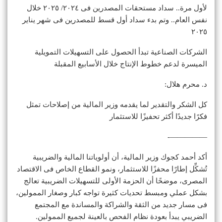
لأول مرة.. سداد مستحقات المصدرين فى ٢٠٢٤/ ٢٠٢٥ خلال
نفس العام.. وتم بدء سداد أول قسط للمصدرين فى شهر يناير
٢٠٢٥
الشركات الصناعية تبدأ الحصول على التسهيلات التمويلية
الميسرة لدعم خطوط الإنتاج خلال الأسابيع المقبلة
د. محرم هلال:
كل الشكر والتقدير لما يقدمه وزير المالية من إصلاحات تمثل
فكرًا جديدًا أكثر تحفيزًا للاستثمار
—————-
أكد أحمد كجوك وزير المالية، أن أولوياتنا المالية والضريبية
تُشكِّل إطارًا محفزًا للاستثمار، ونمو القطاع الخاص فى الاقتصاد
المصرى، موضحًا أن الحزمة الأولى للتسهيلات الضريبية تعالج
بشكل عملي ومبسط تحديات كثيرة تواجه كبار وصغار الممولين،
فى مسار جديد من الثقة والشراكة والمساندة مع المجتمع
الضريبي يبدأ بعودة نظام الفحص بالعينة لجميع الممولين.