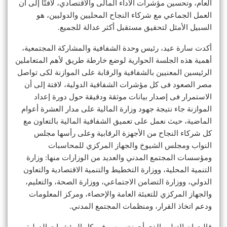
العام، وتحسين مؤشرات الأداء المالى والاقتصادي، لافتًا إلى أن
العمل الجماعي مع شركاء النجاح المحليين والدوليين، هو
السبيل الأمثل لتحقيق مستقبل أكثر عدالة للجميع.
أكدت سارة عيد، رئيس وحدة الشفافية والمشاركة المجتمعية،
أهمية هذه الجلسة الحوارية لوضع خارطة طريق لأهم المتعاملين
الرئيسين المعنيين بالشفافية والرقابة على الموازنة لكى تواصل
مصر الصعود فى كل مؤشرات الشفافية الدولية، لافتة إلى أن
الاستمرار فى إصدار بيانات موثقة ودقيقة حول دورة إعداد
الموازنة جاء نتيجة جهود وزارة المالية على مدار العشرة أعوام
الماضية، حيث نعمل على تعميق الشفافية المالية بالتعاون مع
كل شركاء النجاح من الأجهزة الرقابية وعلى رأسها مجلس
النواب ومجلس الشيوخ والجهاز المركزي للمحاسبات
ومؤسسات المجتمع المدني والعديد من الوزارات منها: وزارة
التنمية المحلية، ووزارة التخطيط والتنمية الاقتصادية والتعاون
الدولي، ووزارة التضامن الاجتماعي، ووزارة الصحة، والتعليم،
والجهاز المركزي للتعبئة العامة والإحصاء، ومركز المعلومات
ودعم اتخاذ القرار، ومنظمات المجتمع المدني.
قالت إن التطور الذى أحرزته مصر فى كل المؤشرات الدولية