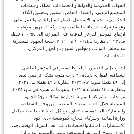
الجهات الحكومية والدولية والمعنية ذات الصلة، ومنظمات
المجتمع المدني، والقطاع الخاص؛ لتطوير وتحسين الأداء
الحكومي، وتحقيق الاستغلال الأمثل للمال العام، والعمل على
رفع مؤشرات الشفافية العالمية ومشاركة الجمهور، موضحة
ارتفاع المؤشر الفرعي للرقابة على الموازنة إلى ٥٤/ ١٠٠ نقطة
في ٢٠٢٣، مقارنة بـ ٤٤/ ١٠٠ فى ٢٠٢١، نتيجة الجهود المشتركة
مع مجلس النواب، ومجلس الشيوخ، والجهاز المركزى
للمحاسبات.
أشارت إلى التحسن الملحوظ لمصر في المؤشر العالمى
لشفافية الموازنة بزيادة ٣٦ درجة مئوية بشكل تراكمي ليصل
إلى ٤٩ نقطة مئوية عام ٢٠٢٣، مقارنة بـ ٤٣ نقطة فى ٢٠٢١،
ومقارنة بـ ١٣ نقطة عام ٢٠١٢، و هو ما تم نشره في مايو ٢٠٢٤،
من جانب «شراكة الموازنة الدولية»، وذلك نتيجةً للجهود
المبذولة خلال العشر سنوات الماضية، من وحدة الشفافية
والمشاركة المجتمعية، بالتعاون مع كل القطاعات المعنية داخل
وزارة المالية، وشركاء النجاح، كمؤسسة «دي. كود»
للاستشارات المالية والاقتصادية، التي تعد الشريك الوطني في
إعداد «مسح الموازنة المفتوحة» بمصر بالتنسيق مع وزارة