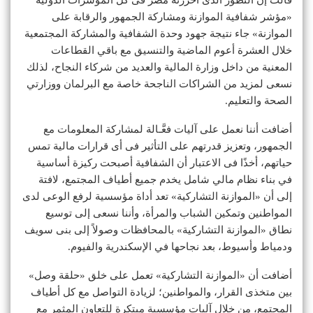
«مؤشر شفافية الموازنة ومشاركة الجمهور والرقابة على
الموازنة» جاء نتيجة جهود وحدة الشفافية والمشاركة المجتمعية
خلال العشرة أعوم الماضية والتنسيق مع باقي القطاعات
المعنية من داخل وزارة المالية والعديد من شركاء النجاح، لذلك
نسعى لمزيد من الشراكات الناجحة خاصة مع البرلمان ووزارتي
الصحة والتعليم.
أضافت أننا نعمل على آليات فعَّـالة لمشاركة المعلومات مع
الجمهور، وتعزيز قدرتهم على التأثير فى أى قرارات مالية تمس
حياتهم، أخذًا فى الاعتبار أن الشفافية أصبحت ركيزة أساسية
في بناء نظام مالي شامل يخدم جميع أطياف المجتمع، لافتة
إلى أن «الموازنة التشاركية» تعد أداة مؤسسية لرفع الوعى لدى
المواطنين وتمكين الشباب والمرأة، وأننا نسعى إلى توسيع
نطاق «الموازنة التشاركية» بالمحافظات وصولاً إلى بنى سويف
ودمياط وأسيوط، بعد نجاحها في الإسكندرية والفيوم.
أضافت أن «الموازنة التشاركية» تعمل على خلق «حلقة وصل»
بين متخذى القرار، والمواطنين؛ لزيادة التواصل مع كل أطياف
المجتمع، من خلال آليات مؤسسية مبتكرة للتعاون المثمر مع