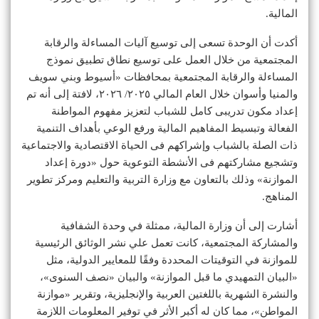
المالية.
أكدت أن الوحدة تسعى إلى توسيع آليات المساءلة والرقابة
المجتمعية من خلال العمل على توسيع نطاق تطبيق نموذج
المساءلة والرقابة المجتمعية بمحافظات «أسيوط وبني سويف
والمنيا وأسوان خلال العام المالي ٢٠٢٥/ ٢٠٢٦، لافتة إلى أنه تم
إعداد مكون تدريبى كامل للشباب لتعزيز مفهوم المواطنة
الفعالة وتبسيط المفاهيم المالية ورفع الوعي بأهداف التنمية
ذات الصلة بالشباب وإشراكهم فى الحياة الاقتصادية والاجتماعية
وتشجيع مشاركتهم فى الأنشطة التوعوية حول «دورة إعداد
الموازنة» وذلك بالتعاون مع وزارة التربية والتعليم ومركز تطوير
المناهج.
أشارت إلى أن وزارة المالية، ممثلة في وحدة الشفافية
والمشاركة المجتمعية، كانت تعمل علي نشر الوثائق الرئيسية
للموازنة في التوقيتات المحددة وفقًا للمعايير الدولية، مثل
«البيان التمهيدي ما قبل الموازنة» والبيان «نصف السنوى»،
والنشرة الشهرية باللغتين العربية والإنجليزية، وتقرير «موازنة
المواطن»، مما كان له أكبر الأثر في توفير المعلومات اللازمة