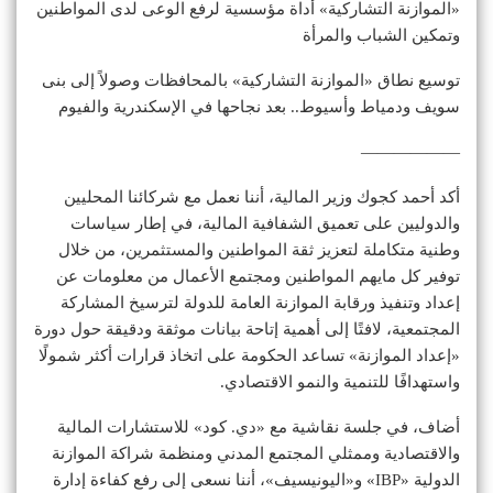
«الموازنة التشاركية» أداة مؤسسية لرفع الوعى لدى المواطنين
وتمكين الشباب والمرأة
توسيع نطاق «الموازنة التشاركية» بالمحافظات وصولاً إلى بنى
سويف ودمياط وأسيوط.. بعد نجاحها في الإسكندرية والفيوم
——————
أكد أحمد كجوك وزير المالية، أننا نعمل مع شركائنا المحليين
والدوليين على تعميق الشفافية المالية، في إطار سياسات
وطنية متكاملة لتعزيز ثقة المواطنين والمستثمرين، من خلال
توفير كل مايهم المواطنين ومجتمع الأعمال من معلومات عن
إعداد وتنفيذ ورقابة الموازنة العامة للدولة لترسيخ المشاركة
المجتمعية، لافتًا إلى أهمية إتاحة بيانات موثقة ودقيقة حول دورة
«إعداد الموازنة» تساعد الحكومة على اتخاذ قرارات أكثر شمولًا
واستهدافًا للتنمية والنمو الاقتصادي.
أضاف، في جلسة نقاشية مع «دي. كود» للاستشارات المالية
والاقتصادية وممثلي المجتمع المدني ومنظمة شراكة الموازنة
الدولية «IBP» و«اليونيسيف»، أننا نسعى إلى رفع كفاءة إدارة