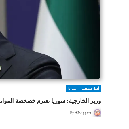
أخبار صحفية
سوريا
وزير الخارجية: سوريا تعتزم خصخصة الموان
By
A2support