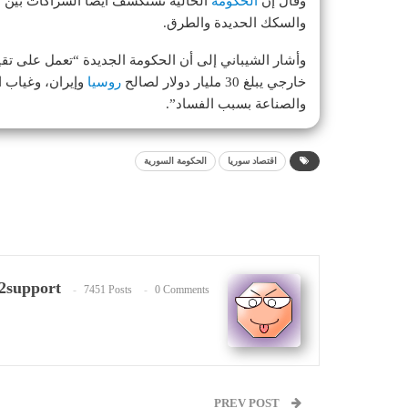
وقال إن
الحكومة
الحالية تستكشف أيضا الشراكات بين ا
والسكك الحديدة والطرق.
وأشار الشيباني إلى أن الحكومة الجديدة “تعمل على تقيي
خارجي يبلغ 30 مليار دولار لصالح
روسيا
وإيران، وغياب ا
والصناعة بسبب الفساد”.
اقتصاد سوريا
الحكومة السورية
2support
7451 Posts
0 Comments
PREV POST