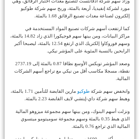
وزاد سهم شركة أدفانتست لتصنيع معدات اختبار الرقائق، وهي
مورد لشركة إنفيديا، أربعة بالمئة، وربح سهم شركة طوكيو
إلكترون لصناعة معدات تصنيع الرقائق 1.68 بالمئة.
كما ارتفعت أسهم شركات تصنيع المواد المستخدمة في
مراكز البيانات، ومن بينها سهم فوجيكورا الذي زاد 14.82 بالمئة،
وسهم فوروكاوا إلكتريك الذي ارتفع 12.54 بالمئة، ليصبحا أكبر
الرابحين بالنسبة المئوية على المؤشر نيكي.
وصعد المؤشر توبكس الأوسع نطاقا 0.87 بالمئة إلى 2737.19
نقطة، مسجلا مكاسب أقل من نيكي مع تراجع أسهم الشركات
المالية.
وانخفض سهم شركة
طوكيو
مارين القابضة للتأمين 1.71 بالمئة،
وهبط سهم شركة داي-إيتشي لايف القابضة 2.23 بالمئة.
ونزلت أسهم البنوك، ومن بينها سهم مجموعة ميزوهو المالية
الذي هبط 0.35 بالمئة وسهم مجموعة سوميتومو ميتسوي
المالية الذي تراجع 0.76 بالمئة.
ومن بين أكثر من 1600 سهم متداول في بورصة طوكيو، ارتفع