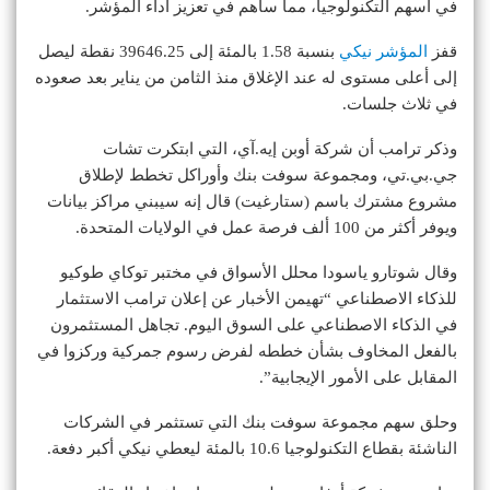
في أسهم التكنولوجيا، مما ساهم في تعزيز أداء المؤشر.
قفز
المؤشر نيكي
بنسبة 1.58 بالمئة إلى 39646.25 نقطة ليصل
إلى أعلى مستوى له عند الإغلاق منذ الثامن من يناير بعد صعوده
في ثلاث جلسات.
وذكر ترامب أن شركة أوبن إيه.آي، التي ابتكرت تشات
جي.بي.تي، ومجموعة سوفت بنك وأوراكل تخطط لإطلاق
مشروع مشترك باسم (ستارغيت) قال إنه سيبني مراكز بيانات
ويوفر أكثر من 100 ألف فرصة عمل في الولايات المتحدة.
وقال شوتارو ياسودا محلل الأسواق في مختبر توكاي طوكيو
للذكاء الاصطناعي “تهيمن الأخبار عن إعلان ترامب الاستثمار
في الذكاء الاصطناعي على السوق اليوم. تجاهل المستثمرون
بالفعل المخاوف بشأن خططه لفرض رسوم جمركية وركزوا في
المقابل على الأمور الإيجابية”.
وحلق سهم مجموعة سوفت بنك التي تستثمر في الشركات
الناشئة بقطاع التكنولوجيا 10.6 بالمئة ليعطي نيكي أكبر دفعة.