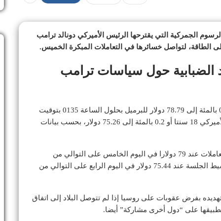
لرسوم الجمركية التي يقترحها الرئيس الأميركي دونالد ترامب
ى الطاقة، لتواصل خسائرها في التعاملات المبكرة الخميس.
 الضبابية حول سياسات ترامب
23 سنتا بما يعادل 0.3 بالمئة إلى 78.79 دولار للبرميل بحلول الساعة 0135 بتوقيت
غرينتش، في حين انخفض خام غرب تكساس الوسيط الأميركي 18 سنتا أو 0.2 بالمئة إلى 75.26 دولار، بحسب بيانات
وفي الجلسة السابقة، أنهت العقود الآجلة لخام برنت التعاملات عند 79 دولارا في اليوم الخامس على التوالي من
الخسائر. وأغلقت العقود الآجلة لخام غرب تكساس الوسيط الجلسة عند 75.44 دولار في اليوم الرابع على التوالي من
ديده بفرض عقوبات على روسيا إذا لم تتوصل البلاد إلى اتفاق
تطبيقها على “دول أخرى مشاركة” أيضا.