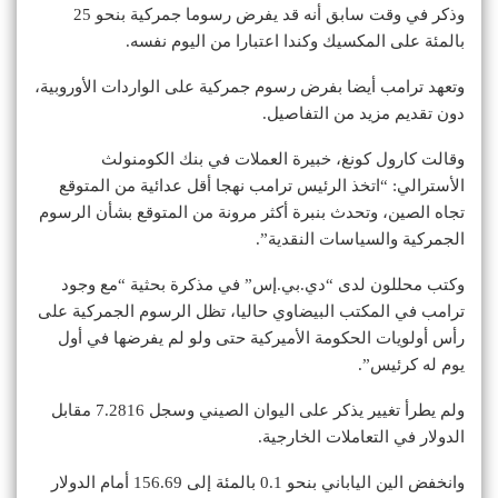
وذكر في وقت سابق أنه قد يفرض رسوما جمركية بنحو 25
بالمئة على المكسيك وكندا اعتبارا من اليوم نفسه.
وتعهد ترامب أيضا بفرض رسوم جمركية على الواردات الأوروبية،
دون تقديم مزيد من التفاصيل.
وقالت كارول كونغ، خبيرة العملات في بنك الكومنولث
الأسترالي: “اتخذ الرئيس ترامب نهجا أقل عدائية من المتوقع
تجاه الصين، وتحدث بنبرة أكثر مرونة من المتوقع بشأن الرسوم
الجمركية والسياسات النقدية”.
وكتب محللون لدى “دي.بي.إس” في مذكرة بحثية “مع وجود
ترامب في المكتب البيضاوي حاليا، تظل الرسوم الجمركية على
رأس أولويات الحكومة الأميركية حتى ولو لم يفرضها في أول
يوم له كرئيس”.
ولم يطرأ تغيير يذكر على اليوان الصيني وسجل 7.2816 مقابل
الدولار في التعاملات الخارجية.
وانخفض الين الياباني بنحو 0.1 بالمئة إلى 156.69 أمام الدولار