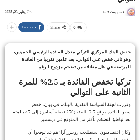
On
يناير 23, 2025
By
A2support
Facebook
Share
0
خفض البنك المركزي التركي معدل الفائدة الرئيسي الخميس،
وهو ثاني خفض على التوالي، بعد عامين تقريبا من الفائدة
المرتفعة في ظل معاناته من تضخم مزدوج الرقم.
تركيا تخفض الفائدة بـ 2.5% للمرة
الثانية على التوالي
وقررت لجنة السياسة النقدية بالبنك، في بيان، خفض
سعر الفائدة بواقع 2.5 بالمئة (250 نقطة أساس) إلى 45 بالمئة،
بعد تباطؤ التضخم بأكثر من المتوقع في ديسمبر.
وكان اقتصاديون استطلعت رويترز آراءهم قد توقعوا أن
يخفض المركزي التركي الفائدة بـ 250 نقطة أساس.