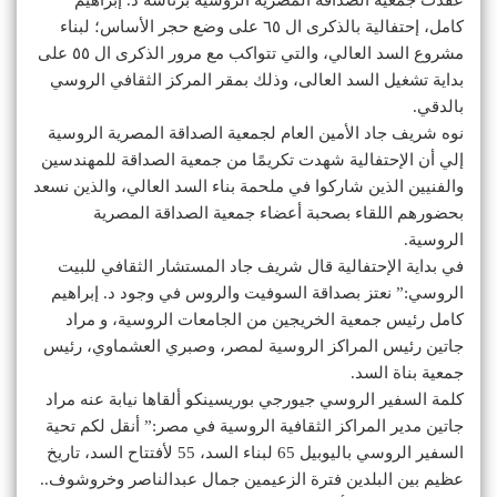
كامل، إحتفالية بالذكرى ال ٦٥ على وضع حجر الأساس؛ لبناء
مشروع السد العالي، والتي تتواكب مع مرور الذكرى ال ٥٥ على
بداية تشغيل السد العالى، وذلك بمقر المركز الثقافي الروسي
بالدقي.
نوه شريف جاد الأمين العام لجمعية الصداقة المصرية الروسية
إلي أن الإحتفالية شهدت تكريمًا من جمعية الصداقة للمهندسين
والفنيين الذين شاركوا في ملحمة بناء السد العالي، والذين نسعد
بحضورهم اللقاء بصحبة أعضاء جمعية الصداقة المصرية
الروسية.
في بداية الإحتفالية قال شريف جاد المستشار الثقافي للبيت
الروسي:” نعتز بصداقة السوفيت والروس في وجود د. إبراهيم
كامل رئيس جمعية الخريجين من الجامعات الروسية، و مراد
جاتين رئيس المراكز الروسية لمصر، وصبري العشماوي، رئيس
جمعية بناة السد.
كلمة السفير الروسي جيورجي بوريسينكو ألقاها نيابة عنه مراد
جاتين مدير المراكز الثقافية الروسية في مصر:” أنقل لكم تحية
السفير الروسي باليوبيل 65 لبناء السد، 55 لأفتتاح السد، تاريخ
عظيم بين البلدين فترة الزعيمين جمال عبدالناصر وخروشوف..