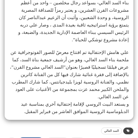
بناء السد العالي- بسواعد رجال مخلصين – واحد من أعظم
مشروعات القرن العشرين، و يعتبر رمزاً للصداقة المصرية
الروسية، و وحدة الشعبين، وأثبت أن الزعيم عبدالناصر كان
يتمتع برؤية استراتيجيه ثاقبة بعيدة المدى ، وصار علي دربه
الرئيس السيسي ببناء العاصمة الإدارية الجديدة، والضبعة، و
إعادة مشروع توشكي للحياة”.
علي هامش الإحتفالية تم افتتاح معرضً للصور الفوتوجرافية عن
ملحمة بناء السد العالي، وهو من أرشيف جمعية بناة السد، كما
عرض فيلمًا تسجيليًا قصيرًا بعنوان”السد العالي مشروع القرن”،
بالإضافة إلى فقرة غنائية شارك فيها كل من الفنانة كاترين
نظمي، والفنانة الروسية لويزا بليدجيانتس، كما شارك المطرب
والملحن الكبير محمد عزت بمجموعة من الأغنيات على العود
عن السد العالي.
و يستعد البيت الروسي لإقامة إحتفالية آخري بمناسبة عيد
الدبلوماسية الروسية الموافق العاشر من فبراير المقبل.
السد العالي