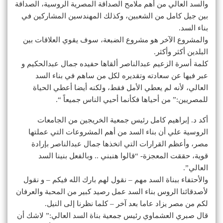
والسد العالي من أهم ملامح الصداقة المصرية الروسية، الصداقة
بين جيل كامل من الشعبين، وكذلك المهندسين المشاركين في
بناء السد.
والمشروع الآخر هو مشروع الضبعة، سوف يقوي العلاقات بين
البلدين أكثر وأكثر.
كلمة أسرة الزعيم عبدالناصر ألقاها حفيده جمال عبدالحكيم و
عبر فيها عن سعادته وتقديره لكل من ساهم في بناء السد
العالي، لأنه لم يعطي الأمل فقط، ولكنه أيضا أعطي الحياة
للمصريين:” من أحياها فكأنما أحيي الناس جميعاً “.
أكد د. إبراهيم كامل رئيس جمعية الخريجين من الجامعات
الروسية علي أن بناء السد من أهم المشروعات التي عملتها
مصر، وأعظم القرارات التي اتخذها جمال عبدالناصر بإرادة
قوية، حققت المعجزة- “قالوا هنبني .. وبالفعل بنينا السد
العالي”.
والأحتفاء ببناة السد مهم – نقول لهم بارك الله فيكم – و نقول
لأصدقائنا الروس بناء السد عمل رصيد كبير من المحبة والعرفان
لكم من مصر يزاد عاما بعد آخر – كلما نظرنا إلى النيل.
قال صبري العشماوي رئيس جمعية بناة السد العالي:” لاشك أن