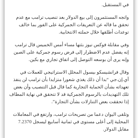
في المستقبل.
واتجه المستثمرون إلى بيع الدولار بعد تنصيب ترامب مع عدم
تحقق ما قاله عن التعريفات الجمركية على الفور بما خالف
توعدات أطلقها خلال حملته الانتخابية.
وفي مقابلة فوكس نيوز بثتها مساء أمس الخميس قال ترامب
إنه يفضل عدم الاضطرار إلى فرض رسوم جمركية على الصين
وإنه يرى أن بوسعه التوصل إلى اتفاق تجاري مع بكين.
وقال فرانشيسكو بيسول المحلل الاستراتيجي للعملات في
آي.إن.جي “بدا أن ذلك يغذي شعورا متزايدا بأن ترامب لن ينفذ
تعهداته بشأن الحماية التجارية كما قال قبل التنصيب وأن بعض
تلك التهديدات بالرسوم الجمركية قد لا تتحقق في نهاية المطاف
إذا تحققت بعض التنازلات بشأن التجارة”.
وتلقى اليوان دعما من تصريحات ترامب، وارتفع في المعاملات
المحلية إلى أعلى مستوى في ثمانية أسابيع ليسجل 7.2370
مقابل الدولار.