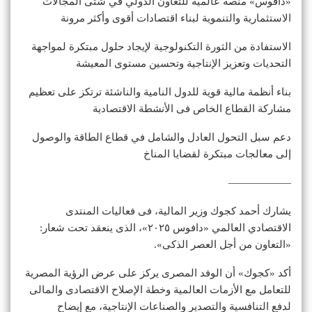
«دافوس» منصة عالمية للتعاون الدولي في شتى المجالات
الاستثمارية والتنموية لبناء اقتصادات أقوى وأكثر مرونة
الاستفادة من الثورة التكنولوجية لإيجاد حلول مبتكرة لمواجهة
التحديات وتعزيز الإنتاجية وتحسين مستوى المعيشة
بناء أنظمة مالية قوية للدول النامية والناشئة ترتكز على تعظيم
مشاركة القطاع الخاص فى الأنشطة الاقتصادية
دعم سبل التحول العادل والشامل في قطاع الطاقة والوصول
إلى معالجات مبتكرة لقضايا المناخ
——————
يشارك أحمد كجوك وزير المالية، فى فعاليات المنتدى
الاقتصادي العالمي «دافوس ٢٠٢٥»، الذى ينعقد تحت شعار:
«التعاون من أجل العصر الذكى».
أكد «كجوك» أن الوفد المصرى يركز على عرض الرؤية المصرية
للتعامل مع الأزمات العالمية وخطة الإصلاح الاقتصادى والمالى
لدفع التنافسية والتصدير والصناعات الإنتاجية، مع إيضاح