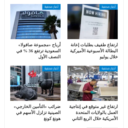
أخبار صحفية
أخبار صحفية
ارتفاع طفيف بطلبات إعانة
أرباح «مجموعة صافولا»
البطالة الأسبوعية الأميركية
السعودية ترتفع 36 % في
خلال يوليو
النصف الأول
أخبار صحفية
أخبار صحفية
ارتفاع غير متوقع في إنتاجية
ضرائب «التأمين الخارجي»
العمل بالولايات المتحدة
الصينية تزلزل الأسهم في
الأمريكية خلال الربع الثاني
هونغ كونغ