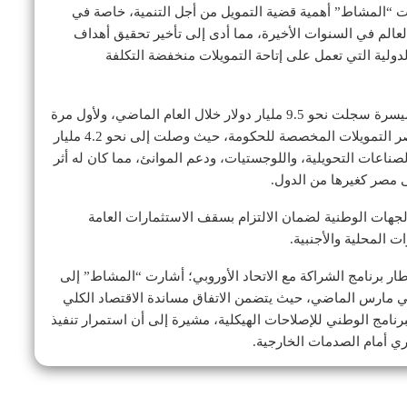
دت “المشاط” أهمية قضية التمويل من أجل التنمية، خاصة في
عالم في السنوات الأخيرة، مما أدى إلى تأخير تحقيق أهداف
دولية التي تعمل على إتاحة التمويلات منخفضة التكلفة
أضافت الدكتورة رانيا المشاط أن التمويلات التنموية الميسرة سجلت نحو 9.5 مليار دولار خلال العام الماضي، ولأول مرة
تتخطى تمويلات المؤسسات الدولية للقطاع الخاص بمصر التمويلات المخصصة للحكومة، حيث وصلت إلى نحو 4.2 مليار
صناعات التحويلية، واللوجستيات، ودعم الموانئ، مما كان له أثر
ى مصر كغيرها من الدول.
الجهات الوطنية لضمان الالتزام بسقف الاستثمارات العامة
 المحلية والأجنبية.
ار برنامج الشراكة مع الاتحاد الأوروبي؛ أشارت “المشاط” إلى
 في مارس الماضي، حيث يتضمن الاتفاق مساندة الاقتصاد الكلي
و، وهو ما يرتبط بالبرنامج الوطني للإصلاحات الهيكلية، مشيرة إلى أن استمرار تنفيذ
ري أمام الصدمات الخارجية.