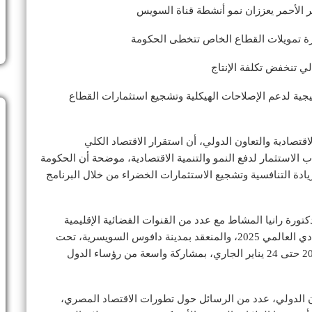
ر الأحمر يعززان نمو أنشطة قناة السويس
ي تنخفض تكلفة الإنتاج
اتيجية لدعم الإصلاحات الهيكلية وتشجيع استثمارات القطاع
اقتصادية والتعاون الدولي، أن استقرار الاقتصاد الكلي
ب الاستثمار لدفع النمو والتنمية الاقتصادية، موضحة أن الحكومة
يادة التنافسية وتشجيع الاستثمارات الخضراء من خلال البرنامج
دكتورة رانيا المشاط مع عدد من القنوات الفضائية الإقليمية
والدولية، على هامش مشاركتها بأعمال المنتدى الاقتصادي العالمي 2025، والمنعقد بمدينة دافوس السويسرية، تحت
شعار “التعاون من أجل العصر الذكي”، خلال الفترة من 20 حتى 24 يناير الجاري، بمشاركة واسعة من رؤساء الدول
ن الدولي، عدد من الرسائل حول تطورات الاقتصاد المصري،