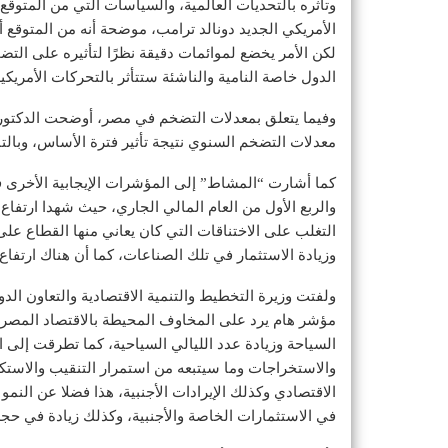
وتأثره بالتحديات العالمية، والسياسات التي من المتوقع أ
الأمريكي الجديد دونالد ترامب، موضحة أنه من المتوقع أ
لكن الأمر يخضع لموائمات دقيقة نظرًا لتأثيره على التض
الدول خاصة النامية والناشئة ستتأثر بالتحركات الأمري
وفيما يتعلق بمعدلات التضخم في مصر، أوضحت الدكتورة
معدلات التضخم السنوي نتيجة تأثير فترة الأساس، وبالتا
كما أشارت “المشاط” إلى المؤشرات الإيجابية الأخرى في
والربع الأول من العام المالي الجاري، حيث شهدا ارتفاع 
التغلب على الاختناقات التي كان يعاني منها القطاع على
وزيادة الاستثمار في تلك الصناعات، كما أن هناك ارتفا
ولفتت وزيرة التخطيط والتنمية الاقتصادية والتعاون الدو
مؤشر هام يرد على المخاوف المحيطة بالاقتصاد المصر
السياحة وزيادة عدد الليالي السياحية، كما تطرقت إلى
والاستخراجات وما سيتبعه من استمرار التنقيب والاستك
الاقتصادي وكذلك الإيرادات الأجنبية، هذا فضلا عن الن
في الاستثمارات الخاصة والأجنبية، وكذلك زيادة في حج