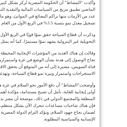
وأكدت “المشاط” أن الحكومة المصرية تُركز بشكل كبير
الماضي تطبيق مزيج من السياسات المالية والنقدية الت
عدد من الأزمات منها تراكم البضائع في الموانئ، وهو ما
تسجيل معدل نمو بنسبة 3.5% في الربع الأول من العام المالي الجاري.
وذكرت أن قطاع السياحة حقق نموًا قويًا في الربع الأول
التحويلية غير البترولية يشهد نموًا مستمرًا، كما أنه يمثل 15% من الناتج المحلي الإجمالي.
وقالت إن هناك العديد من المؤشرات الإيجابية المحيطة
نجاح الوصول إلى هدنة بشأن الوضع في غزة واستمرارها
الاستخراجات واستمرار وتيرة نمو قطاع السياحة، وتهدئ
وأوضحت”المشاط” أن دفع الأمور نحو السلام في غزة هو
أولى إيجابية للغاية، نأمل أن تصبح مستدامة، مؤكدة أهم
المنطقة والمجتمع الدولي في ذلك، موضحة أن مصر بذلت جه
فإن هناك شاحنات مساعدات تتحرك الآن بشكل منتظم، ف
لضمان نجاح جهود السلام، ونؤكد التزام الدولة المصرية 
الإنسانية والسياسية المطلوبة.