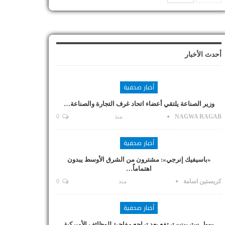
أحدث الأخبار
أخبار صحفية
وزير الصناعة يلتقي أعضاء اتحاد غرف التجارة والصناعة…
NAGWA RAGAB
منذ
0
أخبار صحفية
«باسيفيك إنرجي»: مشترون من الشرق الأوسط يبدون
اهتماماً…
كريستين اسامة
منذ
0
أخبار صحفية
«وول ستريت» ترتفع بعد تراجع مفاجئ للوظائف الأميركية