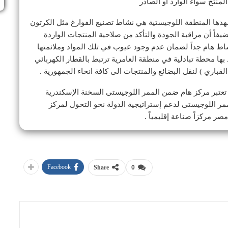
نتج سواء الوارد أو الصادر
هدها المنطقة اللوجيستية هي نشاط تصنيع الفوارغ مثل الكرتون
ة والحاويات ( ال20 قدم و ال 40 قدم ، مضيفاً أن مراقبة الجودة والتأكد من صلاحية المنتجات الواردة
اط هام جداً لضمان عدم وجود عيوب في تلك المواد وملائمتها
 بها محطة تبادلية في منطقة العامرية ترتبط بالقطار الكهربائي
قباري ) لنقل البضائع والمنتجات الى كافة انحاء الجمهورية .
ة تعتبر مركز هام ضمن الممر اللوجيستى السخنة الإسكندرية
ر اللوجيستى لدعم إستراتيجية الدولة نحو التحول لمركز
ر مركزاً صناعة إقليمياً .
Facebook
Share
0