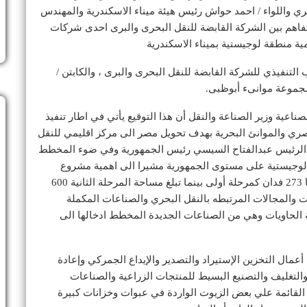
بحري واللواء / احمد حواش رئيس هيئة ميناء الاسكندرية والمهندس
تفاهم بين الشركة القابضة للنقل البحرى والبرى احدى شركات
ة منطقة لوجيستية بميناء الاسكندرية
التنفيذي للشركة القابضة للنقل البحرى والبرى ، والكابتن /
مجموعة موانىء أبوظبى.
اعية وزير الصناعة والنقل أن هذا التوقيع يأتي في اطار تنفيذ
صري والموانئ البحرية بهدف تحويل مصر الى مركز اقليمي للنقل
مة الرئيس عبدالفتاح السيسي رئيس الجمهورية وفي ضوء المخطط
 عدد32 ميناء جاف ومنطقة لوجيستية على مستوى الجمهورية مشيرا الى اهمية مشروع
المنطقة اللوجستية بميناء الإسكندرية التي تبلغ مساحتها 273 فدان كمرحلة أولى بينما تبلغ مساحة المرحلة الثانية 600
 والمجالات المرتبطه بالنقل البحري والصناعات المكملة
 الحاويات وهي من الصناعات الجديدة المخطط ادخالها الى
عمال التخزين الإستيراد والتصدير والإيداع الجمركي وإعادة
والتغليف والتصنيع البسيط للمنتجات الزراعية والصناعات
القائمة علي بعض الزيوت الواردة في عبوات وخزانات كبيرة