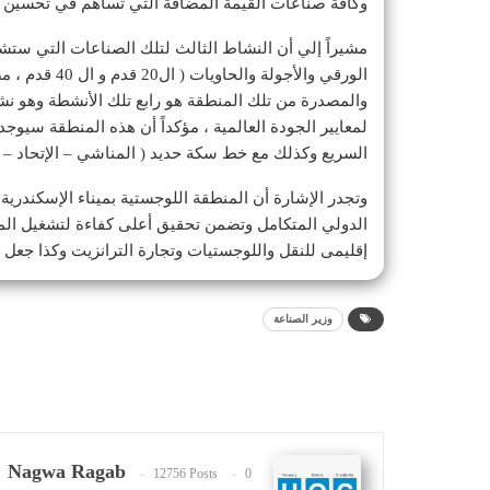
وكافة صناعات القيمة المضافة التي تساهم في تحسين الم
مشيراً إلي أن النشاط الثالث لتلك الصناعات التي ستش
الورقي والأجول
والمصدرة من تلك المنطقة هو رابع تلك الأنشطة وهو نش
لمعايير الجودة العالمية ، مؤكداً أن هذه المنطقة سيوجد
السريع وكذلك مع خط سكة حديد ( المناشي – الإتحاد – ال
وتجدر الإشارة أن المنطقة اللوجستية بميناء الإسكندري
الدولي المتكامل وتضمن تحقيق أعلى كفاءة لتشغيل المم
إقليمى للنقل واللوجستيات وتجارة الترانزيت وكذا جعل مص
وزير الصناعة
Nagwa Ragab
12756 Posts
0