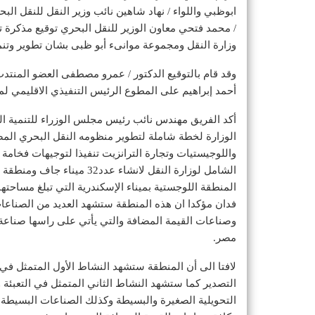
ابوظبي واللواء / نهاد شاهين نائب وزير النقل للنقل ال
/ محمد فتحي معاون الوزير للنقل البحري توقيع مذكرة 
وزارة النقل ومجموعة موانىء أبو ظبى بشان تطوير وتنمي
وقد قام بالتوقيع الدكتور / عمرو مصطفى العضو المنتدب 
أحمد إبراهيم على المطوع الرئيس التنفيذي الاقليمي ل
أكد الفريق مهندس نائب رئيس مجلس الوزراء للتنمية الصن
الوزارة لخطة شاملة لتطوير منظومه النقل البحري الم
واللوجيستيات وتجارة الترانزيت تنفيذا لتوجيهات فخا
الشامل لوزارة النقل لانشاء
فدان مؤكدا ان هذه المنطقة ستشهد العديد من الصناعات
وصناعات القيمة المضافة والتي يأتي على راسها صناعة
مصر.
لافتا الى أن المنطقة ستشهد النشاط الأول المتمثل في أ
التصدير كما ستشهد النشاط الثاني المتمثل في التعبئة 
التحويلية الصغيرة والبسيطة وكذلك الصناعات البسيطة 