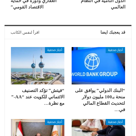
الدول النامية في النظام
العقاري ودورة في حماية
العالمي
الاقتصاد القومي”
قد يعجبك ايضا
اقرأ لنفس الكاتب
أخبار صحفية
أخبار صحفية
“البنك الدولي” يوافق على
“فيتش” تؤكد التصنيف
منحة بـ100 مليون دولار
الائتماني للكويت عند “AA-”
لتحديث القطاع المالي
مع نظرة…
في…
أخبار صحفية
أخبار صحفية