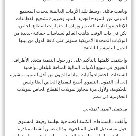
وتابعت قائلة: «وسط تلك الأزمات العالمية يتحدث المجتمع
الدولي عن النموذج الجديد للنمو، وضرورة تشجيع القطاعات
الإنتاجية والقابلة للتصدير وزيادة استثمارات القطاع الخاص،
لكن في ذات الوقت يتأهب العالم لسياسات حمائية جديدة من
الولايات المتحدة الأمريكية ستؤثر على كافة الدول من بينها
الدول النامية والناشئة».
واختتمت كلمتها بالتأكيد على دور بنوك التنمية متعدد الأطراف
الحيوي في تنويع الأدوات المالية المتاحة للبلدان، وأهمية
السندات الخضراء وآليات مبادلة الديون من أجل التنمية، مشيرة
إلى أن التمويل التنموي أصبح للقطاع الخاص أيضًا وليس
للحكومة، ولأول مرة يتجاوز تمويلات القطاع الخاص تمويلات
الحكومية في مصر.
مستقبل العمل المناخي
وألقت «المشاط»، الكلمة الافتتاحية بجلسة رفيعة المستوى
حول «مستقبل العمل المناخي»، وذلك ضمن أنشطة مبادرة
«سوانيتي» العالمية للمناخ التي تسعى للعمل في مجال تقاطع