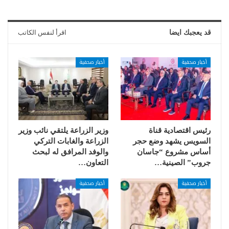
قد يعجبك ايضا
اقرأ لنفس الكاتب
أخبار صحفية
أخبار صحفية
رئيس اقتصادية قناة
وزير الزراعة يلتقي نائب وزير
السويس يشهد وضع حجر
الزراعة والغابات التركي
أساس مشروع “جاسان
والوفد المرافق له لبحث
جروب” الصينية…
التعاون…
أخبار صحفية
أخبار صحفية