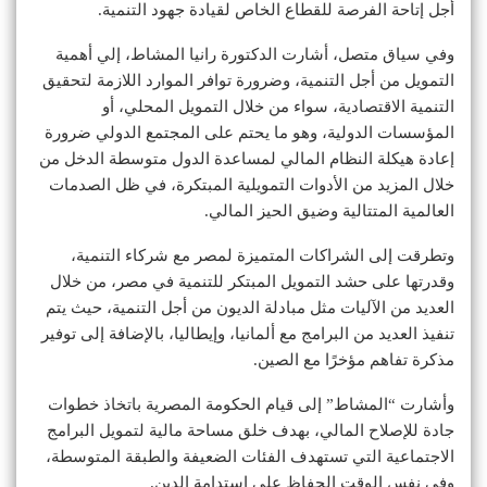
أجل إتاحة الفرصة للقطاع الخاص لقيادة جهود التنمية.
وفي سياق متصل، أشارت الدكتورة رانيا المشاط، إلي أهمية
التمويل من أجل التنمية، وضرورة توافر الموارد اللازمة لتحقيق
التنمية الاقتصادية، سواء من خلال التمويل المحلي، أو
المؤسسات الدولية، وهو ما يحتم على المجتمع الدولي ضرورة
إعادة هيكلة النظام المالي لمساعدة الدول متوسطة الدخل من
خلال المزيد من الأدوات التمويلية المبتكرة، في ظل الصدمات
العالمية المتتالية وضيق الحيز المالي.
وتطرقت إلى الشراكات المتميزة لمصر مع شركاء التنمية،
وقدرتها على حشد التمويل المبتكر للتنمية في مصر، من خلال
العديد من الآليات مثل مبادلة الديون من أجل التنمية، حيث يتم
تنفيذ العديد من البرامج مع ألمانيا، وإيطاليا، بالإضافة إلى توفير
مذكرة تفاهم مؤخرًا مع الصين.
وأشارت “المشاط” إلى قيام الحكومة المصرية باتخاذ خطوات
جادة للإصلاح المالي، بهدف خلق مساحة مالية لتمويل البرامج
الاجتماعية التي تستهدف الفئات الضعيفة والطبقة المتوسطة،
وفي نفس الوقت الحفاظ على استدامة الدين.