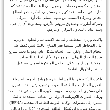
المناخ والحكومة وخدمات الوصول إلى الفئات المستهدفة؛ كما
شارك في الجلسة عدد كبير من مسئولي الحكومات والقطاع
الخاص وشركاء التنمية، من بينهم ممثلي بنك أوف أميركا،
وشركة أمازون، وصندوق بيزوس للأرض، ومجموعة آي إن جي،
وبنك اليابان للتعاون الدولي، وغيرهم.
وأكدت وزيرة التخطيط والتنمية الاقتصادية والتعاون الدولي،
على المخاطر التي يسببها تغير المناخ عالميًا ليس فقط على
النظام البيئي، ولكن على الحياة بشكل عام، وهو ما يحتم تسريع
وتيرة التحرك الدولي نحو مواجهة الآثار السلبية للتغيرات
المناخية، وذلك من خلال الحلول المبتكرة لضمان مستقبل
مستدام للأجيال القادمة.
وأكدت الدكتورة رانيا المشاط، ضرورة زيادة الجهود المبذولة
للتحول العادل نحو الطاقة النظيفة، وتسريع وتيرة هذا التحول
على مستوى العالم، رغم الجهود الكبيرة المبذولة في هذا الصدد
وزيادة القدرات الكهربائية المولد من الطاقة المتجددة عالميًا،
مشيرة إلى تقديرات الوكالة الدولية للطاقة المتجددة (IRENA)
التي تؤكد ضرورة أن تُشكل الطاقة المتجددة 70% من إجمالي