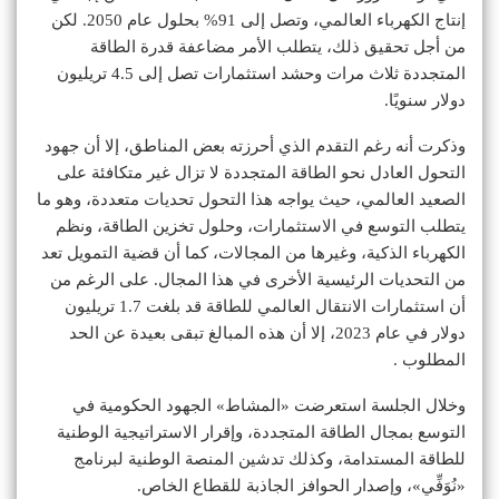
إنتاج الكهرباء العالمي، وتصل إلى 91% بحلول عام 2050. لكن
من أجل تحقيق ذلك، يتطلب الأمر مضاعفة قدرة الطاقة
المتجددة ثلاث مرات وحشد استثمارات تصل إلى 4.5 تريليون
دولار سنويًا.
وذكرت أنه رغم التقدم الذي أحرزته بعض المناطق، إلا أن جهود
التحول العادل نحو الطاقة المتجددة لا تزال غير متكافئة على
الصعيد العالمي، حيث يواجه هذا التحول تحديات متعددة، وهو ما
يتطلب التوسع في الاستثمارات، وحلول تخزين الطاقة، ونظم
الكهرباء الذكية، وغيرها من المجالات، كما أن قضية التمويل تعد
من التحديات الرئيسية الأخرى في هذا المجال. على الرغم من
أن استثمارات الانتقال العالمي للطاقة قد بلغت 1.7 تريليون
دولار في عام 2023، إلا أن هذه المبالغ تبقى بعيدة عن الحد
المطلوب .
وخلال الجلسة استعرضت «المشاط» الجهود الحكومية في
التوسع بمجال الطاقة المتجددة، وإقرار الاستراتيجية الوطنية
للطاقة المستدامة، وكذلك تدشين المنصة الوطنية لبرنامج
«نُوَفِّي»، وإصدار الحوافز الجاذبة للقطاع الخاص.