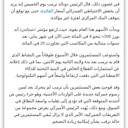
في غضون ذلك، قال الرئيس دونالد ترمب يوم الخميس إنه يريد
أن يخفض الاحتياطي الفيدرالي أسعار
الفائدة
، حتى مع توقع أن
يتوقف البنك المركزي لفترة غير مؤكدة.
وبدأت الأسهم هذا العام بقوة، حيث ارتفع مؤشر «ستاندرد آند
بورز 500» بنحو 4 في المائة حتى الآن في شهر يناير، بعد
سنوات متتالية من المكاسب التي تجاوزت 20 في المائة.
واستوعب المستثمرون خلال الأسبوع طوفاناً من النشاط الذي
قام به ترمب بعد بدء ولايته الثانية يوم الاثنين، بما في ذلك إعلانه
عن استثمارات القطاع الخاص في البنية التحتية للذكاء
الاصطناعي التي دفعت ارتفاعاً واسعاً في أسهم التكنولوجيا.
وقد فوجئ بعض المستثمرين بأن ترمب لم يتحرك بعد لسن
رسوم جمركية جديدة على الواردات الأجنبية، وهو جزء رئيس من
أجندته المتوقعة التي قد تؤدي إلى تقلبات واسعة النطاق في
السوق. ومع ذلك، يُهدد الرئيس الأميركي بفرض مجموعة من
التعريفات الجمركية، الأمر الذي لا يزال يُبقي المستثمرين في
حالة ترقب بشأن إمكانية زيادة التضخم.