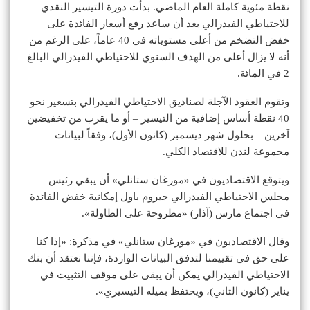
نقطة مئوية كاملة العام الماضي. بدأت دورة التيسير النقدي
للاحتياطي الفيدرالي بعد أن ساعد رفع أسعار الفائدة على
خفض التضخم من أعلى مستوياته في 40 عاماً، على الرغم من
أنه لا يزال أعلى من الهدف السنوي للاحتياطي الفيدرالي البالغ
2 في المائة.
وتقوم العقود الآجلة لصناديق الاحتياطي الفيدرالي بتسعير نحو
40 نقطة أساس إضافية من التيسير – أو ما يقرب من تخفيضين
آخرين – بحلول شهر ديسمبر (كانون الأول)، وفقاً لبيانات
مجموعة لندن للاقتصاد الكلي.
ويتوقع الاقتصاديون في «مورغان ستانلي» أن يبقي رئيس
مجلس الاحتياطي الفيدرالي جيروم باول إمكانية خفض الفائدة
في اجتماع مارس (آذار) «مطروحة على الطاولة».
وقال الاقتصاديون في «مورغان ستانلي» في مذكرة: «إذا كنا
على حق في تقييمنا لتدفق البيانات الواردة، فإننا نعتقد أن بنك
الاحتياطي الفيدرالي يمكن أن يبقى على موقف التثبيت في
يناير (كانون الثاني)، ويحتفظ بميله التيسيري».