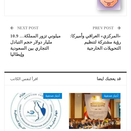
NEXT POST
PREV POST
«المركزي» العراقي وأميركا:
ميلوني تزور المملكة… 10.9
رؤية مشتركة لتنظيم
مليار دولار حجم التبادل
التحويلات الخارجية
التجاري بين السعودية
وإيطاليا
قد يعجبك ايضا
اقرأ لنفس الكاتب
أخبار صحفية
أخبار صحفية