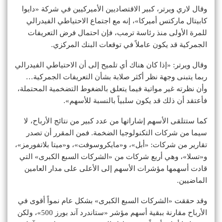
وقال لاري ويرتر، كبير الاقتصاديين الأميركيين في شركة «دايوا
كابيتال ماركتس أميركا»، إنه مع اجتماع الاحتياطي الفيدرالي
للمرة الأولى منذ رئاسة ترمب، فإن احتمال فرض التعريفات
الجمركية قد يكون عاملاً في توقعات البنك المركزي.
وقال ويرتر: «إذا كان هناك أي تلميح إلى أن الاحتياطي الفيدرالي
ربما يتبنى وجهة نظر أكثر صلابة بشأن التعريفات الجمركية…
وأن نظرته غير مواتية فيما يتعلق بالضغوط التضخمية المحتملة،
فأعتقد أن ذلك قد يكون سلبياً بالنسبة للأسهم».
كما ستتلقى الأسهم إشاراتها من عدد كبير من نتائج الأرباح، لا
سيما من شركات التكنولوجيا الضخمة. فمن المقرر أن تصدر
تقارير من شركات: «أبل»، و«مايكروسوفت»، و«ميتا بلاتفورمز»،
و«تسلا»، وهي أربع شركات من «الشركات السبع الكبرى» التي
قادت أسهمها مؤشرات الأسهم إلى الأعلى على مدار العامين
الماضيين.
وقد حققت «الشركات السبع الكبرى» بشكل عام نمواً أقوى في
الأرباح مقارنة ببقية أسهم مؤشر «ستاندرد آند بورز 500»، ولكن