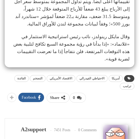
تقييماتها أعلى أيضاً. ويتم تداول المجموعة بمتوسط سعر آجل
إلى الأرباح يبلغ 43 ضعفاً للأرباح المتوقعة خلال 12 شهراً،
ومتوسط 31.5 ضعف، مقارنة بـ22 ضعفاً لمؤشر «ستاندرد آند
بورز 500»؛ وفقاً لبيانات مجموعة لندن للأوراق المالية.
وقال مايكل رينولدز، نائب رئيس استراتيجية الاستثمار في
«غلانماد»: «إذا بدأنا في رؤية مجموعة السبع تكافح لتلبية بعض
هذه التوقعات المرتفعة، فلن نتفاجأ إذا ما تعرضت التقييمات
لضربة قوية».
أمريكا
الاحتياطي الفيدرالي
الاقتصاد الأمريكي
التضخم
الفائدة
ترامب
Facebook
Share
0
A2support
7451 Posts
0 Comments