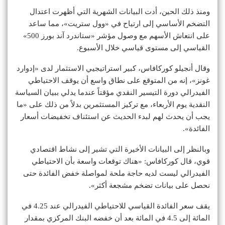
ومنذ ذلك الحين، أدت البيانات الشهرية التي أظهرت اعتدال
التضخم الأساسي إلى ارتياح في «وول ستريت»، مما ساعد
على انتعاش الأسهم مع وصول مؤشر «ستاندرد آند بورز 500»
القياسي إلى مستوى قياسي خلال الأسبوع.
وقال أنجيلو كوركافاس، كبير استراتيجيي الاستثمار لدى «إدوارد
غونز»، إنه من المتوقع على نطاق واسع أن يوقف الاحتياطي
الفيدرالي دورة التيسير النقدي مؤقتاً عندما يدلي ببيان السياسة
النقدية يوم الأربعاء، مع تركيز المستثمرين بدلاً من ذلك على «ما
يجب أن يحدث لهم لبدء الحديث عن استئناف تخفيضات أسعار
الفائدة».
وبالنظر إلى البيانات الأخيرة التي تشير إلى نشاط اقتصادي
قوي، قال كوركافاس: «هناك توقعات واسعة بأن الاحتياطي
الفيدرالي ليست لديه حاجة ملحة لمواصلة خفض الفائدة حتى
نحصل على بيانات تضخم مشجعة أكثر».
يقف سعر الفائدة القياسي للاحتياطي الفيدرالي عند 4.25 في
المائة إلى 4.5 في المائة بعد أن خفضه البنك المركزي بمقدار