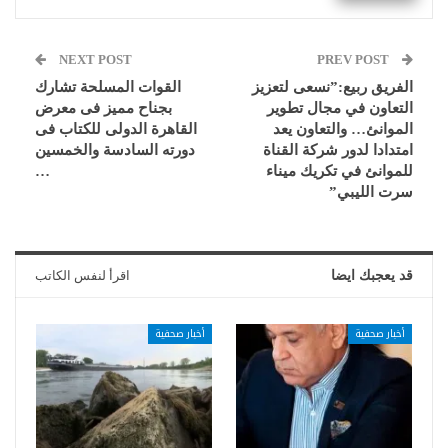
NEXT POST
PREV POST
الفريق ربيع:”نسعى لتعزيز
القوات المسلحة تشارك
التعاون في مجال تطوير
بجناح مميز فى معرض
الموانئ… والتعاون يعد
القاهرة الدولى للكتاب فى
امتدادا لدور شركة القناة
دورته السادسة والخمسين
للموانئ في تكريك ميناء
…
سرت الليبي”
قد يعجبك ايضا
اقرأ لنفس الكاتب
أخبار صحفية
أخبار صحفية