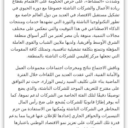
وشددت «المشاط»، على حرص الحكومة على الاهتمام بقطاع
ريادة الأعمال والشركات الناشئة خصوصًا مع دوره الحيوي في
تشكيل مستقبل الاقتصاد في العديد من دول العالم خاصة مع
تطور التكنولوجيا الناشئة والثورة التي تشهدها خدمات ومنتجات
الذكاء الاصطناعي في هذا التوقيت والتي تنعكس على مختلف
مجالات التنمية، منوهة بأن مصر تُعتبر من أكبر أسواق منطقة
الشرق الأوسط وأفريقيا، ولديها ملايين الشباب والقوى العاملة
المؤهلة وتتمتع بتكلفة تشغيلية تنافسية، وتمتلك كافة المقومات
التي تجعلها مركز إقليمي للشركات الناشئة بالمنطقة.
وناقش الاجتماع نتائج ومخرجات اجتماعات مجموعات العمل
والأمانة الفنية، التي عقدت العديد من اللقاءات خلال الفترة
الماضية بناء على تكليف السيد رئيس الوزارء، حيث تم التوافق
على مقترح للتعريف الموحد للشركات الناشئة، والذي يضع
توصيفًا دقيقًا لتلك الفئة الخاصة من الشركات لدعم نموها، كما
أنه يوفر إطارًا قانونيًا للشركات يُشجع على ضخ رأس المال
المخاطر في الشركات الناشئة ويُمكنها من الاستفادة من حزم
التيسيرات والحوافز الجاري إعدادها للإعلان عنها قريبا مما يدعم
قدرة تلك الشركات على تعزيز نمو الاقتصاد الوطني باعتبارها