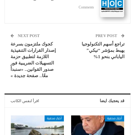
Comments
NEXT POST
PREV POST
تراجع أسهم التكنولوجيا
كجوك ملتزمون بسرعة
يهبط بمؤشر “نيكي”
إصدار القرارات التنفيذية
الياباني بنحو 1%
اللازمة لتطبيق حزمة
التسهيلات الضريبية فور
صدور القوانين.. «سنبدأ
معًا.. صفحة جديدة »
قد يعجبك ايضا
اقرأ لنفس الكاتب
أخبار صحفية
أخبار صحفية