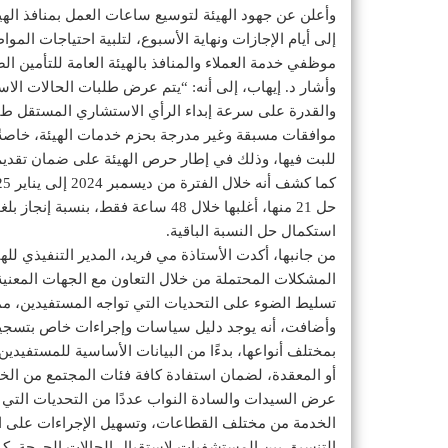
وأعلن عن جهود الهيئة لتوسيع ساعات العمل بمنافذ الهيئ
إلى أيام الإجازات ونهاية الأسبوع، لتلبية احتياجات المو
موظفي خدمة العملاء والمنافذ بالهيئة العامة للتأمين
وأشار د. إيهاب، إلى أنه: “يتم عرض طلبات الحالات الا
والقدرة على سرعة إبداء الرأي الاستشاري المستقل طبيًا
موافقات مسبقة وغير مدرجة بحزم خدمات الهيئة، خاصةً في
للبت فيها، وذلك في إطار حرص الهيئة على ضمان تقديم
استكمال حل النسبة الباقية.
من جانبها، أكدت الأستاذة مي فريد، المدير التنفيذي لله
المشكلات المحتملة من خلال التعاون مع الجهات المعنية
تسليط الضوء على التحديات التي تواجه المستفيدين، مم
وأضافت، أنه يوجد دليل سياسات وإجراءات خاص بتسجيل 
بمختلف أنواعها، بدءًا من البيانات الأساسية للمستفيدين
أو المعقدة، لضمان استفادة كافة فئات المجتمع من ا
عرض السيدات والسادة النواب عددًا من التحديات التي ت
الخدمة من مختلف القطاعات، وتسهيل الإجراءات على ا
التنسيق بين المستشفيات لاستقبال الحالات الحرجة. كما