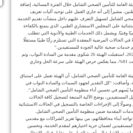
ة العامة للتأمين الصحي الشامل خلال الفترة المسائية، إضافة
اطنين، مشيراً إلى أنه جاري العمل على توحيد آليات تعريف
 الصحي الشامل لتسهيل التعرف عليهم داخل منشآت تقديم الخدمة.
ستثنائية على المجلس الاستشاري الطبي، الذي يتمتع بالكفاءة
 وفنيًا. ويشمل ذلك الخدمات الطبية والأدوية التي تتطلب
 الحالات المرضية المعقدة التي تستلزم رأيًا طبيًا مستقلًا
 خدمات صحية عالية الجودة للمستفيدين.”
كما كشف أنه خلال الفترة من ديسمبر 2024 إلى يناير 2025، استقبلت الهيئة 26 شكوى مقدمة من السادة النواب، وتم
حل 21 منها، أغلبها خلال 48 ساعة فقط، بنسبة إنجاز بلغت 81%، مما يعكس حرص الهيئة على سرعة الحل وجاري
يئة العامة للتأمين الصحي الشامل، أن الهيئة تعمل على استباق
. وأضافت: “كل التقدير لجهود السيدات والسادة النواب في
ا يُسهم في تحسين أداء منظومة التأمين الصحي الشامل”.
المستفيدين، يوضح الآلية المتبعة لتسجيل كافة الحالات
 وصولًا إلى الإجراءات الخاصة بالتسجيل في الحالات الاستثنائية
لخدمات المقدمة ضمن منظومة التأمين الصحي الشامل.
واجه أبناء محافظاتهم، من بينها تعزيز الشراكات مع مقدمي
لمستفيدين لضمان حرية اختيارهم لمقدم الخدمة، وتحسين
 تمت الإشارة إلى أهمية العمل على تقليل قوائم الانتظار،