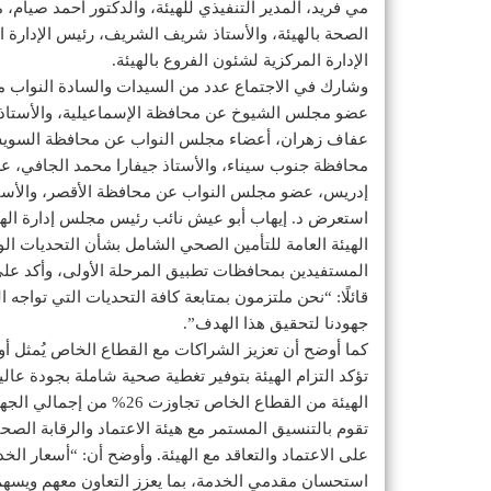
مي فريد، المدير التنفيذي للهيئة، والدكتور أحمد صيام،
الصحة بالهيئة، والأستاذ شريف الشريف، رئيس الإدارة 
الإدارة المركزية لشئون الفروع بالهيئة.
وشارك في الاجتماع عدد من السيدات والسادة النواب مم
عضو مجلس الشيوخ عن محافظة الإسماعيلية، والأستاذ جم
عفاف زهران، أعضاء مجلس النواب عن محافظة السوي
محافظة جنوب سيناء، والأستاذ جيفارا محمد الجافي، 
إدريس، عضو مجلس النواب عن محافظة الأقصر، والأس
استعرض د. إيهاب أبو عيش نائب رئيس مجلس إدارة الهيئ
الهيئة العامة للتأمين الصحي الشامل بشأن التحديات الو
المستفيدين بمحافظات تطبيق المرحلة الأولى، وأكد عل
قائلًا: “نحن ملتزمون بمتابعة كافة التحديات التي توا
جهودنا لتحقيق هذا الهدف”.
كما أوضح أن تعزيز الشراكات مع القطاع الخاص يُمثل أول
تؤكد التزام الهيئة بتوفير تغطية صحية شاملة بجودة عالي
الهيئة من القطاع الخاص تجا
تقوم بالتنسيق المستمر مع هيئة الاعتماد والرقابة الصح
على الاعتماد والتعاقد مع الهيئة. وأوضح أن: “أسعار الخ
استحسان مقدمي الخدمة، بما يعزز التعاون معهم ويسه