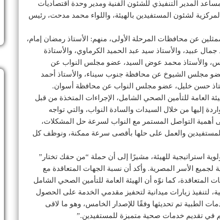
 مساعد المدير التنفيذي للشئون الفنية ومدير وحدة اقتصاديات
المركزية لشئون المستفيدين بالهيئة، واللواء محمد مدحت، رئيس
ثلين عن محافظات المرحلة الأولى، منهم: الأستاذ رمضان إمام،
ال عبيد، والأستاذ سيد عبد الحميد الكرماوي، والأستاذة
س، والأستاذ محمد عوض السيد، عضو مجلس النواب عن
عضو مجلس الشيوخ عن محافظة جنوب سيناء، والأستاذ أحمد
تاذ حسن خليل، عضو مجلس النواب عن محافظة أسوان.
ة العامة للتأمين الصحي الشامل، الإجراءات المتخذة من قبل
اردة إليها من خلال السيدات والسادة النواب، والتي تواجه
ى أهمية التواصل المستمر مع النواب لسرعة حل المشكلات،
جه المستفيدين والعمل على حلها بأقصى سرعة ممكنة، ونوظف كل
وية استراتيجية للهيئة، مشيرًا إلى أن حملة “من حقك تختار”
ة لجميع الأسر المصرية. وأكد أن نسبة الجهات المتعاقدة مع
وزت 26% من إجمالي الجهات المتعاقدة، كما نوّه أن الهيئة العامة للتأمين الصحي الشامل
ية، لتنفيذ زيارات ميدانية لتحفيز مقدمي الخدمة على الحصول
دمات الطبية تم تحديثها وفقًا للإصدار الخامس، وهو ما لاقى
م في تقديم خدمات صحية متميزة للمستفيدين.”