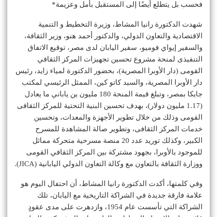
فحسب بل يتطلع أيضًا إلى المستقبل بأمل وعزيمة*
شهدت الدكتورة رانيا المشاط، وزيرة التخطيط و التنمية
الاقتصادية والتعاون الدولي، والدكتور أحمد هنو، وزير الثقافة،
والسفير إيواي فوميو، سفير اليابان لدى مصر، توقيع الاتفاق
التنفيذى لمنحة مشروع تحسين تجهيزات المركز الثقافي
القومى (دار الأوبرا المصرية)، بحضور الدكتورة لمياء زايد، رئيس
دار الأوبرا المصرية، والسيد كاتو كين، الممثل الرئيسي لمكتب
جايكا بمصر، وتبلغ قيمة المنحة 180 مليون ين ياباني ما يعادل
(1.17 مليون دولار)، بهدف تحسين البنية التحتية للمركز الثقافى
القومى وذلك من خلال تطوير الأجهزة والمعدات، وتحسين
خدمات المركز الثقافى، وتطوير صالة المشاهدة للمسرح
الكبير، وكذلك توريد عدد 20 منصة مسرحية متحركة مماثل
للموجود بالأوبرا، بجهود مشتركة بين المركز الثقافي القومى
ووزارة الثقافة بالتعاون مع وكالة التعاون الدولي اليابانية (JICA).
وفي كلمتها، أكدت الدكتورة رانيا المشاط، أن احتفال اليوم هو
علامة فارقة جديدة في الشراكة التاريخية مع اليابان، تلك
الشراكة التي تأسست عام 1954، وازدهرت على مدى عقودٍ