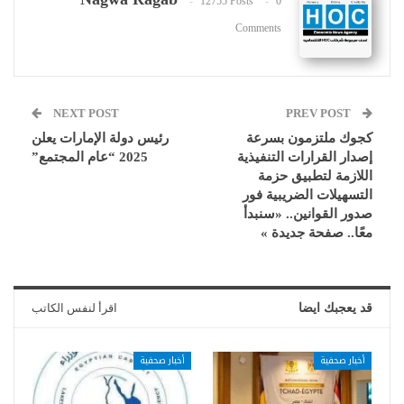
12755 Posts
0
Comments
NEXT POST
PREV POST
كجوك ملتزمون بسرعة
رئيس دولة الإمارات يعلن
إصدار القرارات التنفيذية
2025 “عام المجتمع”
اللازمة لتطبيق حزمة
التسهيلات الضريبية فور
صدور القوانين.. «سنبدأ
معًا.. صفحة جديدة »
قد يعجبك ايضا
اقرأ لنفس الكاتب
أخبار صحفية
أخبار صحفية