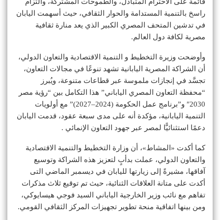
قائمة على الاحترام المتبادل، والطموحات المشتركة، والتزام
راسخ بالتنمية المستدامة والحوار الثقافي، حيث أسهمت اليابان
في تدشين المتحف المصري الكبير الذي يعد منارة ثقافية
مصرية لكافة دول العالم.
وأوضحت وزيرة التخطيط و التنمية الاقتصادية والتعاون الدولي،
أن الشراكة المصرية اليابانية تشهد تنوعًا في مجالات التعاون،
تجسَّد في إنجازات ملموسة عبر قطاعات متنوعة، ويُبرز
“محفظة التعاون المصري الياباني” هذا التكامل بين “رؤية مصر
2030″ و”برنامج عمل الحكومة (2024–2027)” مع أولويات
التنمية اليابانية، مؤكدة أنه على مدى سبعة عقود، قدمت اليابان
دعمًا استثنائيًّا لمصر عبر جهود التعاون الإنمائي .
كما أكدت «المشاط»، أن وزارة التخطيط والتنمية الاقتصادية
والتعاون الدولي، عملت بدأبٍ لتعزيز هذه الشراكة وتوسيع
آفاقها، مشيرةً إلى زيارتها لليابان في ديسمبر الماضي التى
أكدت على متانة العلاقات الثنائية، حيث تم توقيع ثلاث مذكرات
تفاهم مع نائب وزير الخارجية الياباني السيد فوجي هيسايوكي،
ومن بينها اتفاقية منحة تطوير تجهيزات المركز الثقافي القومي.