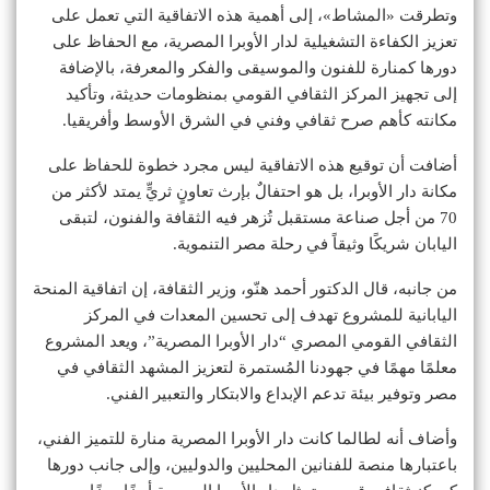
وتطرقت «المشاط»، إلى أهمية هذه الاتفاقية التي تعمل على
تعزيز الكفاءة التشغيلية لدار الأوبرا المصرية، مع الحفاظ على
دورها كمنارة للفنون والموسيقى والفكر والمعرفة، بالإضافة
إلى تجهيز المركز الثقافي القومي بمنظومات حديثة، وتأكيد
مكانته كأهم صرح ثقافي وفني في الشرق الأوسط وأفريقيا.
أضافت أن توقيع هذه الاتفاقية ليس مجرد خطوة للحفاظ على
مكانة دار الأوبرا، بل هو احتفالٌ بإرث تعاونٍ ثريٍّ يمتد لأكثر من
70 من أجل صناعة مستقبل تُزهر فيه الثقافة والفنون، لتبقى
اليابان شريكًا وثيقاً في رحلة مصر التنموية.
من جانبه، قال الدكتور أحمد هنّو، وزير الثقافة، إن اتفاقية المنحة
اليابانية للمشروع تهدف إلى تحسين المعدات في المركز
الثقافي القومي المصري “دار الأوبرا المصرية”، ويعد المشروع
معلمًا مهمًا في جهودنا المُستمرة لتعزيز المشهد الثقافي في
مصر وتوفير بيئة تدعم الإبداع والابتكار والتعبير الفني.
وأضاف أنه لطالما كانت دار الأوبرا المصرية منارة للتميز الفني،
باعتبارها منصة للفنانين المحليين والدوليين، وإلى جانب دورها