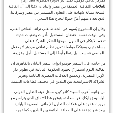
كمركز ثقافي قومي، تمثل دار الأوبرا المصرية أيضًا رمزًا
للعلاقات الثقافية العميقة بين مصر واليابان، لافتًا إلى أن اتفاقية
المنحة بمثابة شهادة على التعاون المستمر بين مصر وشركائنا،
الذي يعد دعمهم أمرًا حيويًا لنجاح هذا السعي .
وقال إن المشروع يُسهم في الحفاظ على تراثنا الثقافي الغني،
وفي الوقت نفسه احتضان المستقبل بأدوات وتقنيات حديثة
تدعم الابتكار في الفنون، موجهًا الشكر للشركاء على
مساهمتهم، ومؤكدًا مواصلة تعزيز نظام ثقافي مزدهر لا يحتفل
بالماضي فحسب، بل يتطلع أيضًا إلى المستقبل بأمل وعزيمة.
من جانبه، قال السفير فوميو إيواى، سفير اليابان بالقاهرة، إن
اتفاقية اليوم استمرارًا لجهود الحكومة اليابانية في تطوير دار
الأوبرا المصرية، وتعميق العلاقات المصرية اليابانية وتعزيز
الشراكة الاستراتيجية بين البلدين في مختلف قطاعات التنمية.
من جانبه، أعرب السيد/ كاتو كين، ممثل هيئة التعاون الدولي
اليابانية (جايكا)، عن سعادته بتوقيع هذا الاتفاق الذي يتزامن مع
مرور 7 عقود على علاقات التعاون الإنمائي المصرية اليابانية
ويعد شهادة ثقة على الصداقة الدائمة بين البلدين، كما توجه