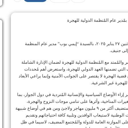
مُدير عام المُنظمة الدولية للهجرة
التقي د. بدر عبد العاطي وزير الخارجية والهجرة، يوم الإثنين ٢٧ يناير ٢٠٢٥، بالسيدة “إيمي بوب” مدير عام المنظمة
إلى جنيف.
 والمُمتد مع المُنظمة الدولية للهجرة لضمان الإدارة الشاملة
اف التي تضمنها العهد الدولي للهجرة، واستعرض أهم مُحددات
ضية الهجرة لا يقتصر على الجوانب الأمنية وإنما يراعي الأبعاد
 للهجرة غير الشرعية.
ء الأوضاع السياسية والإنسانية المُتردية في دول الجوار، بما
غيرات المناخية، وأثرها على تنامي موجات النزوح والهجرة،
وزيادة تدفقات المهاجرين إلى مصر. وأضاف بأن مصر تستضيف أكثر من ٩ مليون مهاجر ولاجئ ومن هم في أوضاع شبيهة
الوطنية لاستيعاب الوافدين وتلبية كافة احتياجاتهم وتقديم
ى الموازنة العامة للدولة والمُجتمع المضيف، لاسيما في ظل