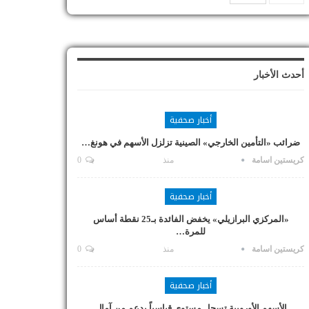
أحدث الأخبار
أخبار صحفية
ضرائب «التأمين الخارجي» الصينية تزلزل الأسهم في هونغ…
كريستين اسامة
منذ
0
أخبار صحفية
«المركزي البرازيلي» يخفض الفائدة بـ25 نقطة أساس
للمرة…
كريستين اسامة
منذ
0
أخبار صحفية
الأسهم الأوروبية تسجل مستوى قياسياً بدعم من آمال