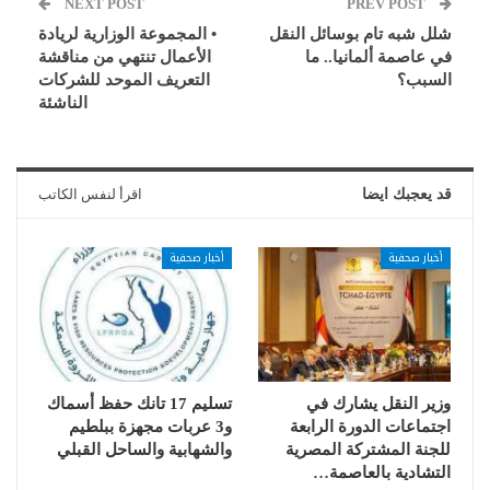
NEXT POST
PREV POST
شلل شبه تام بوسائل النقل
• المجموعة الوزارية لريادة
في عاصمة ألمانيا.. ما
الأعمال تنتهي من مناقشة
السبب؟
التعريف الموحد للشركات
الناشئة
قد يعجبك ايضا
اقرأ لنفس الكاتب
أخبار صحفية
أخبار صحفية
وزير النقل يشارك في
تسليم 17 تانك حفظ أسماك
اجتماعات الدورة الرابعة
و3 عربات مجهزة ببلطيم
للجنة المشتركة المصرية
والشهابية والساحل القبلي
التشادية بالعاصمة…