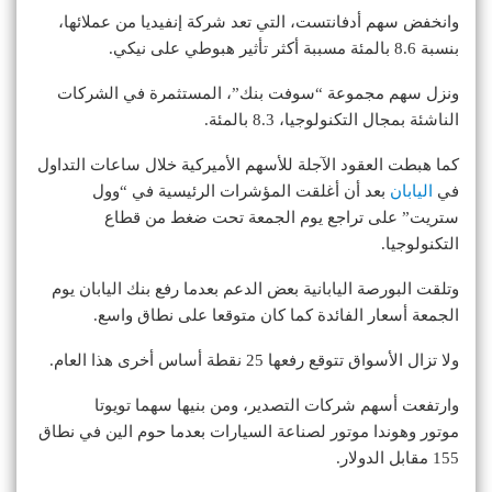
وانخفض سهم أدفانتست، التي تعد شركة إنفيديا من عملائها،
بنسبة 8.6 بالمئة مسببة أكثر تأثير هبوطي على نيكي.
ونزل سهم مجموعة “سوفت بنك”، المستثمرة في الشركات
الناشئة بمجال التكنولوجيا، 8.3 بالمئة.
كما هبطت العقود الآجلة للأسهم الأميركية خلال ساعات التداول
في
اليابان
بعد أن أغلقت المؤشرات الرئيسية في “وول
ستريت” على تراجع يوم الجمعة تحت ضغط من قطاع
التكنولوجيا.
وتلقت البورصة اليابانية بعض الدعم بعدما رفع بنك اليابان يوم
الجمعة أسعار الفائدة كما كان متوقعا على نطاق واسع.
ولا تزال الأسواق تتوقع رفعها 25 نقطة أساس أخرى هذا العام.
وارتفعت أسهم شركات التصدير، ومن بنيها سهما تويوتا
موتور وهوندا موتور لصناعة السيارات بعدما حوم الين في نطاق
155 مقابل الدولار.