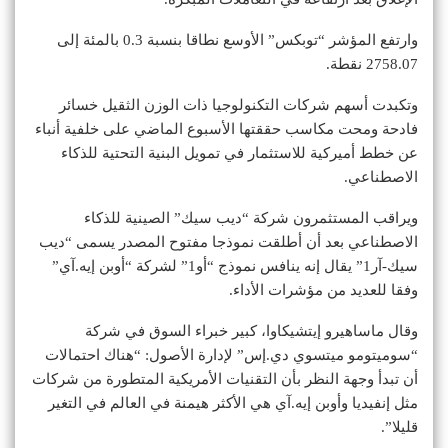
وارتفع المؤشر “توبكس” الأوسع نطاقا بنسبة 0.3 بالمئة إلى
2758.07 نقطة.
وتكبدت أسهم شركات التكنولوجيا‭ ‬ذات الوزن الثقيل خسائر
فادحة ومحت مكاسب حققتها الأسبوع الماضي على خلفية أنباء
عن خطط أميركية للاستثمار في تمويل البنية التحتية للذكاء
الاصطناعي.
ويراقب المستثمرون شركة “ديب سيك” الصينية للذكاء
الاصطناعي بعد أن أطلقت نموذجا مفتوح المصدر يسمى “ديب
سيك-آر1” يقال إنه ينافس نموذج “أو1” لشركة “أوبن إيه.آي”
وفقا للعديد من مؤشرات الأداء.
وقال ماساهيرو إيتشيكاوا، كبير خبراء السوق في شركة
“سوميتومو ميتسوي دي.إس” لإدارة الأصول: “هناك احتمالات
أن تبدأ وجهة النظر بأن التقنيات الأمريكية المتطورة من شركات
مثل إنفيديا وأوبن إيه.آي هي الأكثر هيمنة في العالم في التغير
قليلا”.