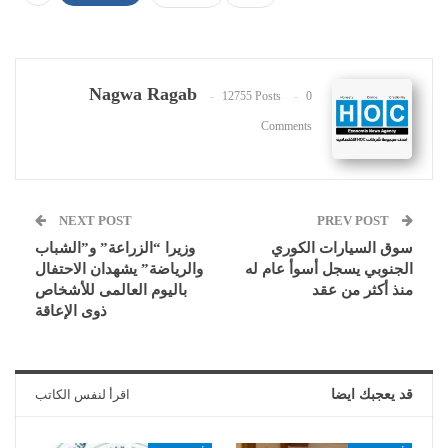
Nagwa Ragab
12755 Posts
0
Comments
NEXT POST
PREV POST
سوق السيارات الكوري
وزيرا “الزراعة” و”الشباب
الجنوبي يسجل أسوأ عام له
والرياضة” يشهدان الاحتفال
منذ أكثر من عقد
باليوم العالمى للأشخاص
ذوى الإعاقة
قد يعجبك ايضا
اقرأ لنفس الكاتب