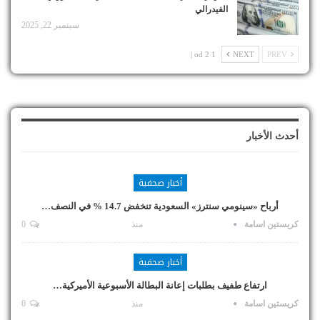
الفيدرالي
سبتمبر 22, 2025
1 od 2 |
NEXT
PREV
أحدث الأخبار
أخبار صحفية
أرباح «سينومي سنترز» السعودية تنخفض 14.7 % في النصف…
كريستين اسامة
منذ
0
أخبار صحفية
ارتفاع طفيف بطلبات إعانة البطالة الأسبوعية الأميركية…
كريستين اسامة
منذ
0