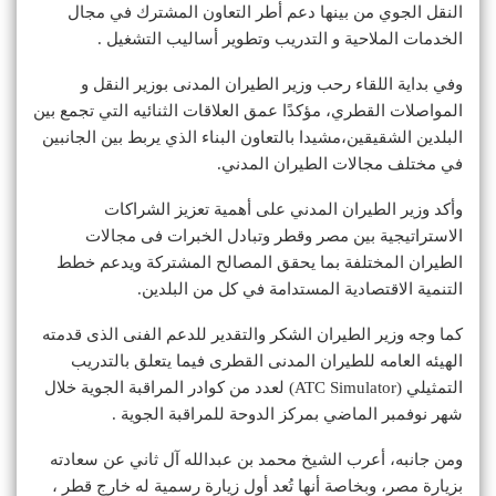
النقل الجوي من بينها دعم أطر التعاون المشترك في مجال
الخدمات الملاحية و التدريب وتطوير أساليب التشغيل .
وفي بداية اللقاء رحب وزير الطيران المدنى بوزير النقل و
المواصلات القطري، مؤكدًا عمق العلاقات الثنائيه التي تجمع بين
البلدين الشقيقين،مشيدا بالتعاون البناء الذي يربط بين الجانبين
في مختلف مجالات الطيران المدني.
وأكد وزير الطيران المدني على أهمية تعزيز الشراكات
الاستراتيجية بين مصر وقطر وتبادل الخبرات فى مجالات
الطيران المختلفة بما يحقق المصالح المشتركة ويدعم خطط
التنمية الاقتصادية المستدامة في كل من البلدين.
كما وجه وزير الطيران الشكر والتقدير للدعم الفنى الذى قدمته
الهيئه العامه للطيران المدنى القطرى فيما يتعلق بالتدريب
التمثيلي (ATC Simulator) لعدد من كوادر المراقبة الجوية خلال
شهر نوفمبر الماضي بمركز الدوحة للمراقبة الجوية .
ومن جانبه، أعرب الشيخ محمد بن عبدالله آل ثاني عن سعادته
بزيارة مصر، وبخاصة أنها تُعد أول زيارة رسمية له خارج قطر ،