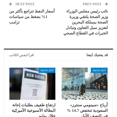
NEXT POST
PREV POST
نائب رئيس مجلس الوزراء
أسعار النفط تتراجع بأكثر من
وزير الصحة يلتقي وزيرة
1% بضغط من سياسات
الصحة بمملكة البحرين
ترامب
لتعزيز سبل التعاون وتبادل
الخبرات في القطاع الصحي
قد يعجبك ايضا
اقرأ لنفس الكاتب
أخبار صحفية
أخبار صحفية
أرباح «سينومي سنترز»
ارتفاع طفيف بطلبات إعانة
السعودية تنخفض 14.7 %
البطالة الأسبوعية الأميركية
في النصف الأول
خلال يوليو