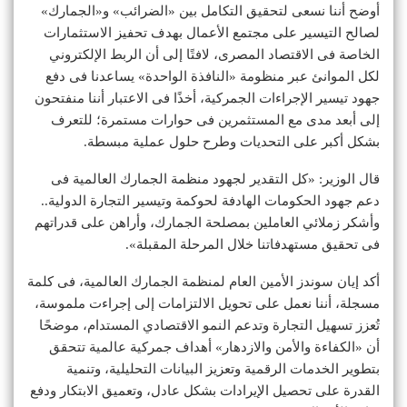
أوضح أننا نسعى لتحقيق التكامل بين «الضرائب» و«الجمارك»
لصالح التيسير على مجتمع الأعمال بهدف تحفيز الاستثمارات
الخاصة فى الاقتصاد المصرى، لافتًا إلى أن الربط الإلكتروني
لكل الموانئ عبر منظومة «النافذة الواحدة» يساعدنا فى دفع
جهود تيسير الإجراءات الجمركية، أخذًا فى الاعتبار أننا منفتحون
إلى أبعد مدى مع المستثمرين فى حوارات مستمرة؛ للتعرف
بشكل أكبر على التحديات وطرح حلول عملية مبسطة.
قال الوزير: «كل التقدير لجهود منظمة الجمارك العالمية فى
دعم جهود الحكومات الهادفة لحوكمة وتيسير التجارة الدولية..
وأشكر زملائي العاملين بمصلحة الجمارك، وأراهن على قدراتهم
فى تحقيق مستهدفاتنا خلال المرحلة المقبلة».
أكد إيان سوندز الأمين العام لمنظمة الجمارك العالمية، فى كلمة
مسجلة، أننا نعمل على تحويل الالتزامات إلى إجراءت ملموسة،
تُعزز تسهيل التجارة وتدعم النمو الاقتصادي المستدام، موضحًا
أن «الكفاءة والأمن والازدهار» أهداف جمركية عالمية تتحقق
بتطوير الخدمات الرقمية وتعزيز البيانات التحليلية، وتنمية
القدرة على تحصيل الإيرادات بشكل عادل، وتعميق الابتكار ودفع