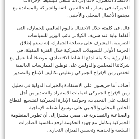
الاقتصاد المصرى، لافتًا إلى أننا نسعى لتبسيط الإجراءات
الجمركية فى مسار بناء حالة من الثقة والشراكة والمساندة مع
مجتمع الأعمال المحلي والأجنبي.
قال، فى كلمته خلال الاحتفال باليوم العالمي للجمارك، التى
ألقاها نيابة عنه شريف الكيلانى نائب الوزير للسياسات
الضريبية، المشرف على مصلحة الجمارك، إنه سيتم إطلاق
الحزمة الأولى للتسهيلات الجمركية خلال الفترة المقبلة، فى
إطار رؤية متكاملة لدفع النشاط الاقتصادي، موضحًا أننا نعمل مع
شركائنا المحليين والدوليين على توطين الممارسات العالمية
لخفض زمن الإفراج الجمركي وتقليص تكاليف الإنتاج والتصدير.
أضاف أننا حريصون على الاستفادة بالخبرات الدولية فى تحليل
زمن الإفراج الجمركى لعمليات الاستيراد والتصدير من أجل
التغلب على التحديات، وحوكمة الإدارة الجمركية لتشجيع القطاع
الخاص المحلى والأجنبي على توسيع أنشطته الإنتاجية
والصناعية والتصديرية فى مصر، مشيرًا إلى أن تطوير المنظومة
الجمركية يتكامل مع جهود الحكومة لرفع تنافسية الصادرات
السلعية والخدمية وتحسين الميزان التجارى.