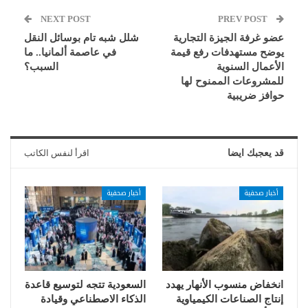
NEXT POST
PREV POST
عضو غرفة الجيزة التجارية
شلل شبه تام بوسائل النقل
يوضح مستهدفات رفع قيمة
في عاصمة ألمانيا.. ما
الأعمال السنوية
السبب؟
للمشروعات الممنوح لها
حوافز ضريبية
قد يعجبك ايضا
اقرأ لنفس الكاتب
أخبار صحفية
أخبار صحفية
انخفاض منسوب الأنهار يهدد
السعودية تتجه لتوسيع قاعدة
إنتاج الصناعات الكيمياوية
الذكاء الاصطناعي وقيادة