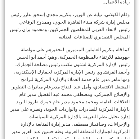
ريادة الأعمال.
وقام الكيلاني، نيابة عن الوزير، بتكريم مجدي إسحق عازر رئيس
مجلس إدارة شركة ميناء القاهرة الجوي، وممدوح الرفاعي
رئيس الاتحاد العربي للمخلصين الجمركيين، ومحمود بزان رئيس
المجلس التصديري للصناعات الغذائية.
كما قام بتكريم العاملين المتميزين لتحفيزهم على مواصلة
جهودهم للارتقاء بالمنظومة الجمركية، وهم: أحمد أبو الحسن
رئيس الإدارة المركزية لشئون مكتب رئيس مصلحة الجمارك،
وأحمد القرنشاوي رئيس الإدارة المركزية لجمارك الإسكندرية،
ومها ماهر مدير عام خدمة العملاء بالإدارة المركزية لبرامج
المشغل الاقتصادي، وأمل عبد الفتاح مديرعام مبادرات التطوير
والإصلاح الجمركي، ومصطفي محمد عبد الفضيل مدير عام
العلاقات العامة، ومحمد محمود مدير عام جمرك طرود البريد
بالإدارة المركزية للصادرات والواردات الجوية، ونصره علي مدير
إدارة تحليل نظم التعريفة بالإدارة المركزية للسياسات
والإجراءات، وصافيناز مصطفى مدير إدارة المتابعة بالإدارة
المركزية لجمارك المنطقة الغربية، وطه حسين عبد العزيز مدير
إدارة المكتب الفني بالإدارة المركزية لتكنولوجيا الالتزام،