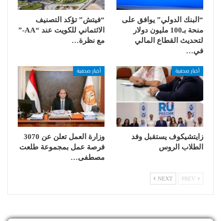
“البنك الدولي” يوافق على
“فيتش” تؤكد التصنيف
منحة بـ100 مليون دولار
الائتماني للكويت عند “AA-”
لتحديث القطاع المالي
مع نظرة…
في…
أخبار صحفية
أخبار صحفية
زايتشيكوف يستقبل وفد
وزارة العمل تعلن عن 3070
الطلاب الروس
فرصة عمل بمجموعة طلعت
مصطفى…
NEXT
PREV