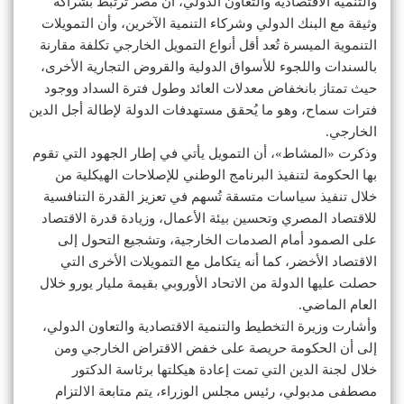
والتنمية الاقتصادية والتعاون الدولي، أن مصر ترتبط بشراكة
وثيقة مع البنك الدولي وشركاء التنمية الآخرين، وأن التمويلات
التنموية الميسرة تُعد أقل أنواع التمويل الخارجي تكلفة مقارنة
بالسندات واللجوء للأسواق الدولية والقروض التجارية الأخرى،
حيث تمتاز بانخفاض معدلات العائد وطول فترة السداد ووجود
فترات سماح، وهو ما يُحقق مستهدفات الدولة لإطالة أجل الدين
الخارجي.
وذكرت «المشاط»، أن التمويل يأتي في إطار الجهود التي تقوم
بها الحكومة لتنفيذ البرنامج الوطني للإصلاحات الهيكلية من
خلال تنفيذ سياسات متسقة تُسهم في تعزيز القدرة التنافسية
للاقتصاد المصري وتحسين بيئة الأعمال، وزيادة قدرة الاقتصاد
على الصمود أمام الصدمات الخارجية، وتشجيع التحول إلى
الاقتصاد الأخضر، كما أنه يتكامل مع التمويلات الأخرى التي
حصلت عليها الدولة من الاتحاد الأوروبي بقيمة مليار يورو خلال
العام الماضي.
وأشارت وزيرة التخطيط والتنمية الاقتصادية والتعاون الدولي،
إلى أن الحكومة حريصة على خفض الاقتراض الخارجي ومن
خلال لجنة الدين التي تمت إعادة هيكلتها برئاسة الدكتور
مصطفى مدبولي، رئيس مجلس الوزراء، يتم متابعة الالتزام