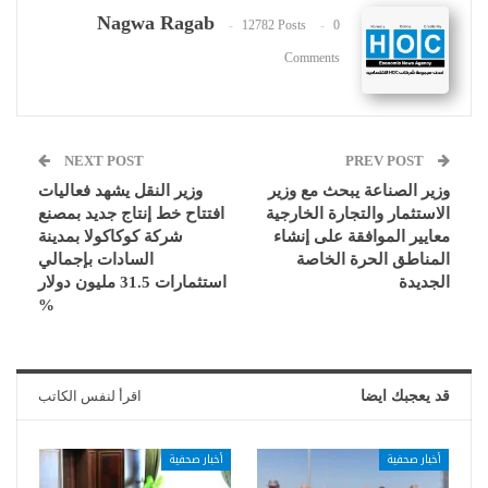
Nagwa Ragab
12782 Posts
0
Comments
NEXT POST
PREV POST
وزير الصناعة يبحث مع وزير
وزير النقل يشهد فعاليات
الاستثمار والتجارة الخارجية
افتتاح خط إنتاج جديد بمصنع
معايير الموافقة على إنشاء
شركة كوكاكولا بمدينة
المناطق الحرة الخاصة
السادات بإجمالي
الجديدة
استثمارات 31.5 مليون دولار
%
قد يعجبك ايضا
اقرأ لنفس الكاتب
أخبار صحفية
أخبار صحفية