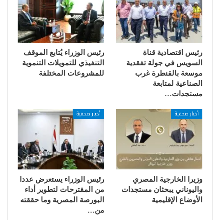
رئيس اقتصادية قناة
رئيس الوزراء يُتابع الموقف
السويس في جولة تفقدية
التنفيذي للتمويلات التنموية
موسعة بالقنطرة غرب
للمشروعات المختلفة
الصناعية لمتابعة
مستجدات…
أخبار صحفية
أخبار صحفية
وزيرا الخارجية المصري
رئيس الوزراء يستعرض عددا
واليوناني يبحثان مستجدات
من المقترحات لتطوير أداء
الأوضاع الإقليمية
البورصة المصرية وما حققته
من…