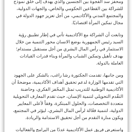
ومحفز سد الفجوة بين الجنسين والذي يهدف إلى خلق نموذج
للشراكة بين القطاعين الحكومي والخاص، والجهات الدولية،
والمجتمع المدني والأكاديمي، من أجل تعزيز جهود الدولة في
مجال تمكين المرأة اقتصاديًا.
وتابعت أن الشراكة مع الأكاديمية تأتي في إطار تطبيق رؤية
السيد رئيس الجمهورية بوضع الانسان محور التنمية من خلال
الاستثمار في رأس المال البشري من أجل مستقبل مستدام؛
بهدف تأهيل وتمكين الشباب والمرأة وبناء قدرات القيادات
العاملة بالدولة.
ومن جانبها، تقدمت الجكتورة رشا راغب، بالشكر على الجهود
التي تقدمها الوزارة لدعم تحقيق أهداف الأكاديمية، موضحةً أن
الأكاديمية الوطنية للتدريب تمثل المحّفز الفكري، وحاضنة
التقّدم التحويلي لتنمية الإنسان، حيث تقدم المعارف التحويلية
متعددة التخصصات، والحلول المبتكرة، وفقاً لأعلى المعايير
الدولية، لتنمية فعّالة لرأس المال البشري، ليؤثر في المجتمع،
ويكون منارة التقدم من أجل تحقيق الاستدامة والريادة.
واستعرض فريق عمل الأكاديمية عددًا من البرامج والفعاليات