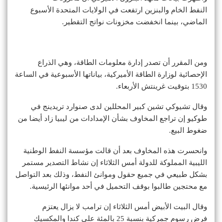
النفط الخام والبنزين ارتفعت في الولايات المتحدة الأسبوع
الماضي، بينما انخفضت مخزونات نواتج التقطير.
ومن المقرر أن تصدر إدارة معلومات الطاقة، وهي الذراع
الإحصائية لوزارة الطاقة الأميركية، بياناتها الأسبوعية في الساعة
1530 بتوقيت غرينتش الأربعاء.
وقال تشيوكي تشين كبير المحللين لدى صنوارد تريدينج في
طوكيو إن تراجع المخاوف بشأن الإمدادات من ليبيا زاد أيضا من
ضغوط البيع.
وانحسرت هذه المخاوف بعد أن قالت مؤسسة النفط الوطنية
الليبية المملوكة للدولة أمس الثلاثاء إن نشاط التصدير مستمر
بشكل طبيعي في جميع حقول وموانئ النفط، وذلك بعد التواصل
مع محتجين طالبوا بوقف التحميل في أحد موانئها الرئيسية.
وقال البيت الأبيض أمس الثلاثاء إن ترامب لا يزال يعتزم
فرض رسوم جمركية بنسبة 25 بالمئة على كندا والمكسيك