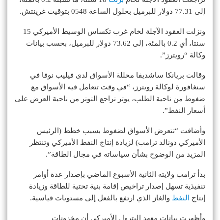
إلى 77.31 دولار للبرميل بحلول الساعة 0548 بتوقيت غرينتش.
ونزلت العقود الآجلة لخام غرب تكساس الوسيط الأميركي 15
سنتا، أي 0.2 بالمئة، إلى 73.62 دولار للبرميل، بحسب بيانات
وكالة “رويترز”.
وقالت بريانكا ساشديفا محللة الأسواق لدى فيليب نوفا في
سنغافورة لوكالة رويترز، “في وقت تتعامل فيه الأسواق مع
ضغوط من ناحية الطلب، يؤثر تراجع التوتر من ناحية العرض على
أسعار النفط”.
وأضافت “تتعرض الأسواق لضغوط بسبب خطط (الرئيس
الأميركي دونالد ترامب) لزيادة إنتاج النفط الأميركي وتنتظر
المزيد من الوضوح بشأن سياساته في مجال الطاقة”.
بدأ ترامب ولايته الثانية الأسبوع الماضي بإصدار عدة أوامر
تنفيذية تسهل إصدار تراخيص إقامة بنية تحتية للطاقة وزيادة
إنتاج
النفط
والغاز الذي ارتفع بالفعل إلى مستويات قياسية.
وأظهرت بيانات معهد البترول الأميركي أن مخزونات