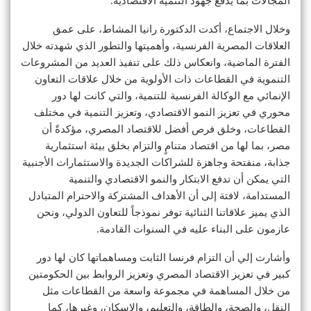
المجالات بما يدفع جهود التنمية الاقتصادية.
وخلال الاجتماع، أكدت الدكتورة رانيا المشاط، على عمق
العلاقات المصرية الفرنسية، وأهميتها والتطور الذي شهدته خلال
الفترة الماضية، وانعكاس ذلك على تنفيذ العديد من المشروعات
التنموية في القطاعات ذات الأولوية من خلال علاقات التعاون
الإنمائي مع الوكالة الفرنسية للتنمية، والتي كانت لها دور
محوري في تعزيز النمو الاقتصادي، وتعزيز التنمية في مختلف
القطاعات، وخلق فرص أفضل للاقتصاد المصري، مؤكدةً أن
مصر، بما لها من اقتصاد متنامٍ والتزام بخلق بيئة استثمارية
جذابة، منفتحة وجاهزة للشراكات الجديدة والاستثمارات الأجنبية
التي يمكن أن تدفع الابتكار والنمو الاقتصادي والتنمية
المستدامة، لافتة إلى أن الأهداف المشتركة والاحترام المتبادل
الذي يميز علاقاتنا الثنائية توفر نموذجاً للتعاون الدولي، ونحن
عازمون على البناء عليه في السنوات القادمة.
وأشارت إلي أن التزام فرنسا الثابت ومساهماتها كان لها دور
كبير في تعزيز الاقتصاد المصري وتعزيز الروابط بين الحكومتين
من خلال المساهمة في مجموعة واسعة من القطاعات مثل
النقل، والصحة، والطاقة، والتعليم، والإسكان، وغيرها، كما