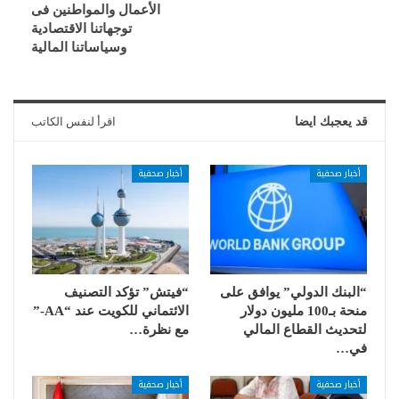
الأعمال والمواطنين فى
توجهاتنا الاقتصادية
وسياساتنا المالية
قد يعجبك ايضا
اقرأ لنفس الكاتب
أخبار صحفية
أخبار صحفية
“البنك الدولي” يوافق على
“فيتش” تؤكد التصنيف
منحة بـ100 مليون دولار
الائتماني للكويت عند “AA-”
لتحديث القطاع المالي
مع نظرة…
في…
أخبار صحفية
أخبار صحفية