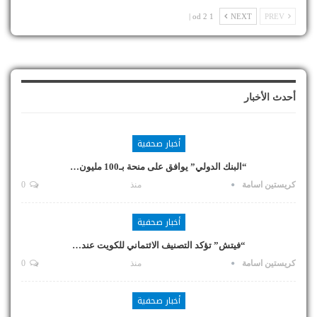
1 od 2 |
NEXT
PREV
أحدث الأخبار
أخبار صحفية
“البنك الدولي” يوافق على منحة بـ100 مليون…
كريستين اسامة
منذ
0
أخبار صحفية
“فيتش” تؤكد التصنيف الائتماني للكويت عند…
كريستين اسامة
منذ
0
أخبار صحفية