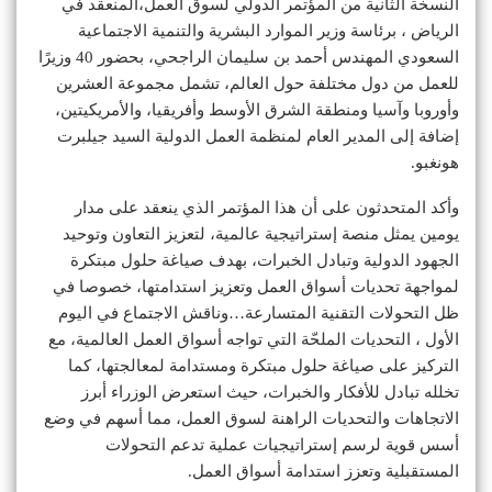
النسخة الثانية من المؤتمر الدولي لسوق العمل،المنعقد في
الرياض ، برئاسة وزير الموارد البشرية والتنمية الاجتماعية
السعودي المهندس أحمد بن سليمان الراجحي، بحضور 40 وزيرًا
للعمل من دول مختلفة حول العالم، تشمل مجموعة العشرين
وأوروبا وآسيا ومنطقة الشرق الأوسط وأفريقيا، والأمريكيتين،
إضافة إلى المدير العام لمنظمة العمل الدولية السيد جيلبرت
هونغبو.
وأكد المتحدثون على أن هذا المؤتمر الذي ينعقد على مدار
يومين يمثل منصة إستراتيجية عالمية، لتعزيز التعاون وتوحيد
الجهود الدولية وتبادل الخبرات، بهدف صياغة حلول مبتكرة
لمواجهة تحديات أسواق العمل وتعزيز استدامتها، خصوصا في
ظل التحولات التقنية المتسارعة…وناقش الاجتماع في اليوم
الأول ، التحديات الملحّة التي تواجه أسواق العمل العالمية، مع
التركيز على صياغة حلول مبتكرة ومستدامة لمعالجتها، كما
تخلله تبادل للأفكار والخبرات، حيث استعرض الوزراء أبرز
الاتجاهات والتحديات الراهنة لسوق العمل، مما أسهم في وضع
أسس قوية لرسم إستراتيجيات عملية تدعم التحولات
المستقبلية وتعزز استدامة أسواق العمل.