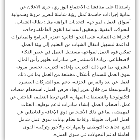
واستنادًا على مناقشات الاجتماع الوزاري، جرى الاعلان عن
ثمانية إجراءات حاسمة تُمثل رؤية شاملة لتعزيز مرونة وشمولية
أسواق العمل، لمواجهة التحديات الراهنة مثل: بطالة الشباب،
التحولات التقنية، وتحقيق استدامة القوى العاملة..وجاءت
الإجراءات الثمانية على النحو التالي: «تعزيز البرامج والمبادرات
الداعمة لتسهيل انتقال الشباب من التعليم إلى بيئة العمل،
تمكين قوة العمل لمواجهة مستقبل العمل في عصر الذكاء
الاصطناعي، زيادة الاستثمار في مبادرات تطوير رأس المال
البشري، بما في ذلك التدريب وإعادة التدريب، تحسين مرونة
سوق العمل للسماح بأشكال مختلفة من العمل بما في ذلك
العمل عن بعد والفرص الجزئية، دعم نمو الشركات الصغيرة
والمتوسطة من خلال تعزيز إيجاد فرص العمل، استخدام منصات
التكنولوجيا والتصنيفات المهارية التي تربط التعليم، الباحثين عن
عمل، أصحاب العمل، إنشاء مبادرات لدعم توظيف الفئات
المهمشة، بما في ذلك الأشخاص ذوي الإعاقة والعاطلين عن
العمل لفترات طويلة، وإقامة نظام بيانات سوق عمل شامل
لتتبع اتجاهات التوظيف والمهارات والأجور وتركيبة القوى
العاملة لدعم التحولات في سوق العمل».