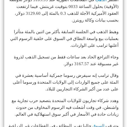
(الأوقية) بحلول الساعة 0033 بتوقيت غرينتش. فيما ارتفعت
العقود الأميركية الآجلة للذهب 0.3 بالمئة إلى 3129.60 دولار،
بحسب بيانات وكالة رويترز.
وهبط الذهب في الجلسة السابقة بأكثر من اثنين بالمئة متأثرا
بعمليات بيع واسعة النطاق في السوق على خلفية الرسوم التي
أعلنها ترامب على الواردات.
وجاء التراجع الحاد بعد ساعات فقط من تسجيل الذهب لذروة
غير مسبوقة عند 3167.57 دولار.
وقال ترامب إنه سيفرض رسوما جمركية أساسية بعشرة في
المئة على جميع الواردات إلى الولايات المتحدة ورسوما أعلى
على عدد من أكبر الشركاء التجاريين للبلاد.
وهدد شركاء تجاريون للولايات المتحدة بتصعيد حرب تجارية مع
واشنطن، في وقت أشعلت فيه الرسوم المخاوف من حدوث
زيادات حادة في الأسعار في أكبر سوق استهلاكية في العالم.
وتترقب
السوق
حاليا تقرير الوظائف في القطاعات غير الزراعية