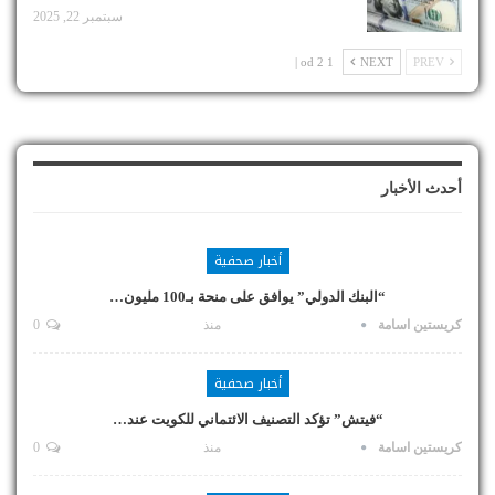
سبتمبر 22, 2025
1 od 2 |
NEXT
PREV
أحدث الأخبار
أخبار صحفية
“البنك الدولي” يوافق على منحة بـ100 مليون…
كريستين اسامة
منذ
0
أخبار صحفية
“فيتش” تؤكد التصنيف الائتماني للكويت عند…
كريستين اسامة
منذ
0