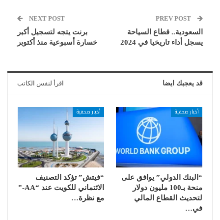
NEXT POST
PREV POST
السعودية.. قطاع السياحة
برنت يتجه لتسجيل أكبر
يسجل أداء تاريخيا في 2024
خسارة أسبوعية منذ أكتوبر
قد يعجبك ايضا
اقرأ لنفس الكاتب
أخبار صحفية
أخبار صحفية
“البنك الدولي” يوافق على
“فيتش” تؤكد التصنيف
منحة بـ100 مليون دولار
الائتماني للكويت عند “AA-”
لتحديث القطاع المالي
مع نظرة…
في…