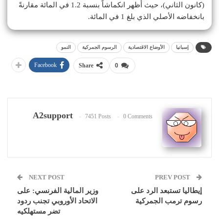
(كانون الثاني)، حيث أظهر انكماشاً بنسبة 1.2 في المائة مقارنةً
بانخفاضه الأصلي الذي بلغ 1 في المائة.
إسبانيا
الأوضاع الاقتصادية
الرسوم الجمركية
النمو
Facebook
Share
0
A2support
7451 Posts
0 Comments
NEXT POST
PREV POST
إيطاليا تستبعد الرد على
وزير المالية الفرنسي: على
رسوم ترمب الجمركية
الاتحاد الأوروبي تجنب ردود
تضر مستهلكيه