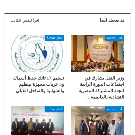
قد يعجبك ايضا
اقرأ لنفس الكاتب
أخبار صحفية
أخبار صحفية
وزير النقل يشارك في
تسليم 17 تانك حفظ أسماك
اجتماعات الدورة الرابعة
و3 عربات مجهزة ببلطيم
للجنة المشتركة المصرية
والشهابية والساحل القبلي
التشادية بالعاصمة…
أخبار صحفية
أخبار صحفية