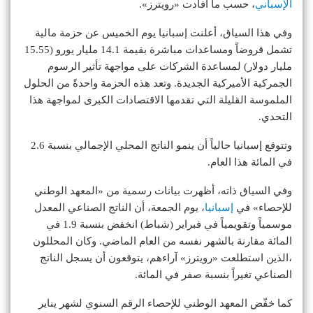
الإسباني
، حسب ما أفادت «رويترز».
وفي هذا السياق، أعلنت إسبانيا يوم الخميس عن حزمة مالية
تشمل قروضاً ومساعدات مباشرة بقيمة 14.1 مليار يورو (15.55
مليار دولار) لمساعدة الشركات على مواجهة تأثير الرسوم
الجمركية الأميركية الجديدة. وتعد هذه الحزمة واحدةً من الحلول
الملموسة القليلة التي تقدمها الاقتصادات الكبرى لمواجهة هذا
التحدي.
وتتوقع إسبانيا حالياً أن ينمو الناتج المحلي الإجمالي بنسبة 2.6
في المائة هذا العام.
وفي السياق ذاته، أظهرت بيانات رسمية من «المعهد الوطني
للإحصاء» في
إسبانيا
، يوم الجمعة، أن الناتج الصناعي المعدل
موسمياً وتقويمياً في فبراير (شباط) انخفض بنسبة 1.9 في
المائة مقارنة بالشهر نفسه من العام الماضي. وكان المحللون
،الذين استطلعت «رويترز» آراءهم، يتوقعون أن يسجل الناتج
الصناعي تغيراً بنسبة صفر في المائة.
كما خفّض المعهد الوطني للإحصاء الرقم السنوي لشهر يناير