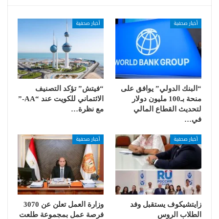
أخبار صحفية
أخبار صحفية
“البنك الدولي” يوافق على
“فيتش” تؤكد التصنيف
منحة بـ100 مليون دولار
الائتماني للكويت عند “AA-”
لتحديث القطاع المالي
مع نظرة…
في…
أخبار صحفية
أخبار صحفية
زايتشيكوف يستقبل وفد
وزارة العمل تعلن عن 3070
الطلاب الروس
فرصة عمل بمجموعة طلعت