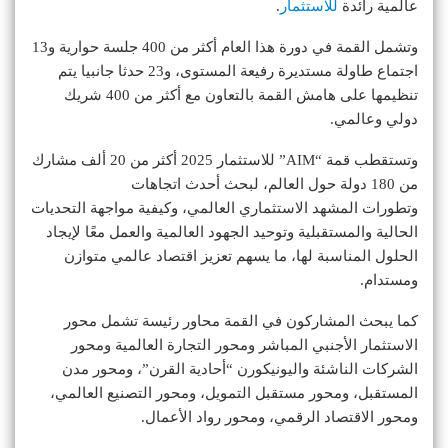
عالمية رائدة
للاستثمار
.
وتشمل القمة في دورة هذا العام أكثر من 400 جلسة حوارية و13
اجتماع طاولة مستديرة رفيعة المستوى، و23 حدثا جانبيا يتم
تنظيمها على هامش القمة بالتعاون مع أكثر من 400 شريك
دولي وعالمي.
وتستقطب قمة “AIM” للاستثمار 2025 أكثر من 20 ألف مشارك
من 180 دولة حول العالم، لبحث أحدث اتجاهات
وتطورات المشهد الاستثماري العالمي، وكيفية مواجهة التحديات
الحالية والمستقبلية وتوحيد الجهود العالمية والعمل معًا لإيجاد
الحلول المناسبة لها، ما يسهم تعزيز اقتصاد عالمي متوازن
ومستدام.
كما يبحث المشاركون في القمة محاور رئيسة تشمل محور
الاستثمار الأجنبي المباشر ومحور التجارة العالمية ومحور
الشركات الناشئة واليونيكورن “أحادية القرن”، ومحور مدن
المستقبل، ومحور مستقبل التمويل، ومحور التصنيع العالمي،
ومحور الاقتصاد الرقمي، ومحور رواد الأعمال.