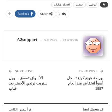
أبوظبي
استثمار
اقتصاد الإمارات
Facebook
Share
0
A2support
7451 Posts
0 Comments
NEXT POST
PREV POST
بورصة هونغ كونغ تسجل
الأسواق تصفق… وول
أسوأ انخفاض منذ العام
ستريت ترتدي الأخضر بعد
1997
غياب
قد يعجبك ايضا
اقرأ لنفس الكاتب