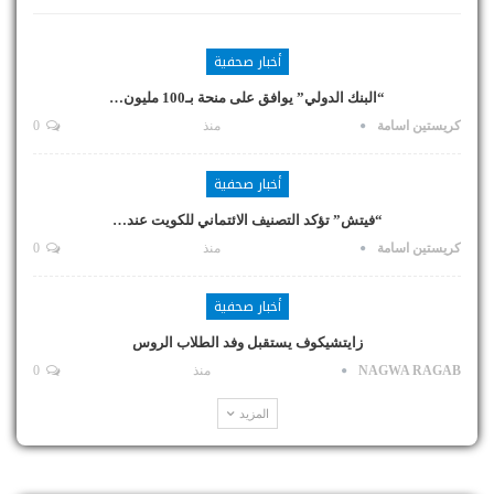
أخبار صحفية
“البنك الدولي” يوافق على منحة بـ100 مليون…
كريستين اسامة
منذ
0
أخبار صحفية
“فيتش” تؤكد التصنيف الائتماني للكويت عند…
كريستين اسامة
منذ
0
أخبار صحفية
زايتشيكوف يستقبل وفد الطلاب الروس
NAGWA RAGAB
منذ
0
المزيد