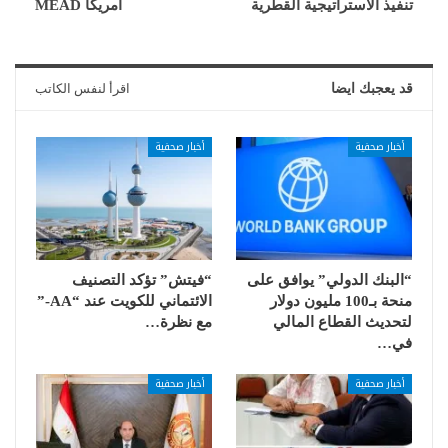
تنفيذ الاستراتيجية القطرية
أمريكا MEAD
قد يعجبك ايضا
اقرأ لنفس الكاتب
أخبار صحفية
أخبار صحفية
“البنك الدولي” يوافق على
“فيتش” تؤكد التصنيف
منحة بـ100 مليون دولار
الائتماني للكويت عند “AA-”
لتحديث القطاع المالي
مع نظرة…
في…
أخبار صحفية
أخبار صحفية