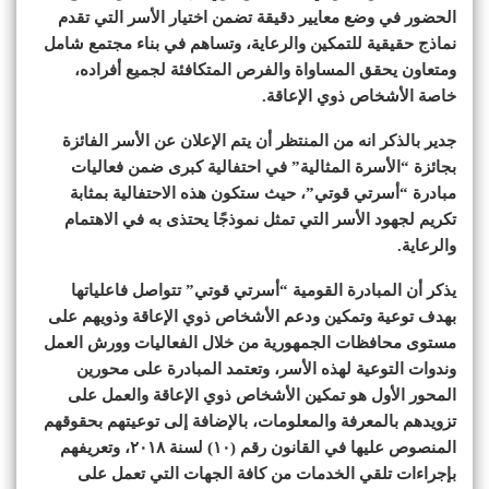
الحضور في وضع معايير دقيقة تضمن اختيار الأسر التي تقدم
نماذج حقيقية للتمكين والرعاية، وتساهم في بناء مجتمع شامل
ومتعاون يحقق المساواة والفرص المتكافئة لجميع أفراده،
خاصة الأشخاص ذوي الإعاقة.
جدير بالذكر انه من المنتظر أن يتم الإعلان عن الأسر الفائزة
بجائزة “الأسرة المثالية” في احتفالية كبرى ضمن فعاليات
مبادرة “أسرتي قوتي”، حيث ستكون هذه الاحتفالية بمثابة
تكريم لجهود الأسر التي تمثل نموذجًا يحتذى به في الاهتمام
والرعاية.
يذكر أن المبادرة القومية “أسرتي قوتي” تتواصل فاعلياتها
بهدف توعية وتمكين ودعم الأشخاص ذوي الإعاقة وذويهم على
مستوى محافظات الجمهورية من خلال الفعاليات وورش العمل
وندوات التوعية لهذه الأسر، وتعتمد المبادرة على محورين
المحور الأول هو تمكين الأشخاص ذوي الإعاقة والعمل على
تزويدهم بالمعرفة والمعلومات، بالإضافة إلى توعيتهم بحقوقهم
المنصوص عليها في القانون رقم (١٠) لسنة ٢٠١٨، وتعريفهم
بإجراءات تلقي الخدمات من كافة الجهات التي تعمل على