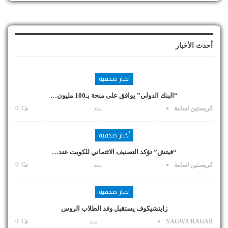
أحدث الأخبار
أخبار صحفية
“البنك الدولي” يوافق على منحة بـ100 مليون…
كريستين اسامة
منذ
0
أخبار صحفية
“فيتش” تؤكد التصنيف الائتماني للكويت عند…
كريستين اسامة
منذ
0
أخبار صحفية
زايتشيكوف يستقبل وفد الطلاب الروس
NAGWA RAGAB
منذ
0